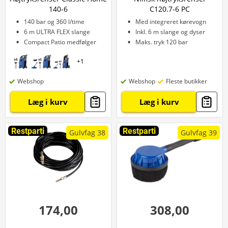
140-6
C120.7-6 PC
140 bar og 360 l/time
Med integreret kørevogn
6 m ULTRA FLEX slange
Inkl. 6 m slange og dyser
Compact Patio medfølger
Maks. tryk 120 bar
+
1
Webshop
Webshop
Fleste butikker
Læg i kurv
Læg i kurv
Restparti
Restparti
Gulvfag 38
Gulvfag 39
174,00
308,00