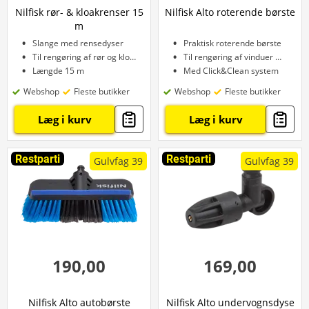
Nilfisk rør- & kloakrenser 15
Nilfisk Alto roterende børste
m
Slange med rensedyser
Praktisk roterende børste
Til rengøring af rør og kloak
Til rengøring af vinduer m.m.
Længde 15 m
Med Click&Clean system
Webshop
Fleste butikker
Webshop
Fleste butikker
Læg i kurv
Læg i kurv
Restparti
Restparti
Gulvfag 39
Gulvfag 39
190,00
169,00
Nilfisk Alto autobørste
Nilfisk Alto undervognsdyse