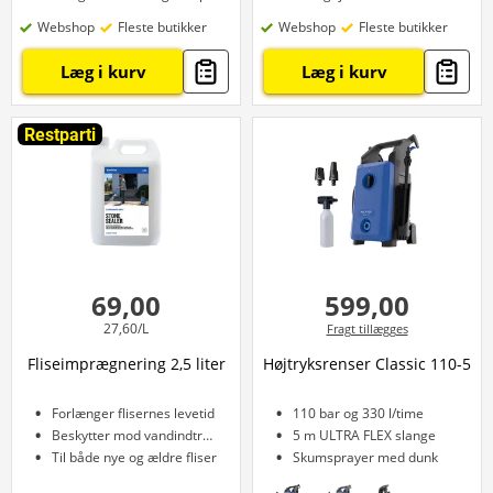
Webshop
Fleste butikker
Webshop
Fleste butikker
Læg i kurv
Læg i kurv
Restparti
69,00
599,00
27,60/L
Fragt tillægges
Fliseimprægnering 2,5 liter
Højtryksrenser Classic 110-5
Forlænger flisernes levetid
110 bar og 330 l/time
Beskytter mod vandindtrængning
5 m ULTRA FLEX slange
Til både nye og ældre fliser
Skumsprayer med dunk