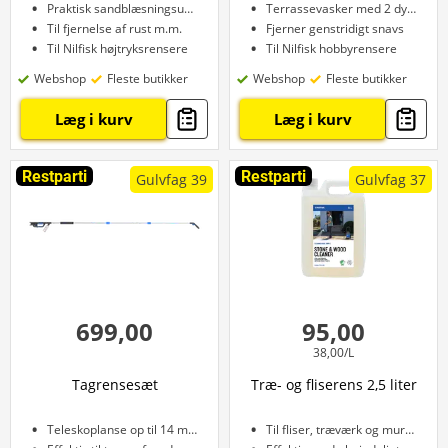
Praktisk sandblæsningsudstyr
Terrassevasker med 2 dyser
Til fjernelse af rust m.m.
Fjerner genstridigt snavs
Til Nilfisk højtryksrensere
Til Nilfisk hobbyrensere
Webshop
Fleste butikker
Webshop
Fleste butikker
Læg i kurv
Læg i kurv
Restparti
Restparti
Gulvfag 39
Gulvfag 37
699,00
95,00
38,00/L
Tagrensesæt
Træ- og fliserens 2,5 liter
Teleskoplanse op til 14 m rækkevidde
Til fliser, træværk og murvæk