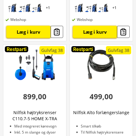
+
1
+
1
Webshop
Webshop
Læg i kurv
Læg i kurv
Restparti
Restparti
Gulvfag 38
Gulvfag 38
899,00
499,00
Nilfisk højtryksrenser
Nilfisk Alto forlængerslange
C110.7-5 HOME X-TRA
Med integreret kørevogn
Smart tilkøb
Inkl. 5 m slange og dyser
Til Nilfisk højtryksrensere