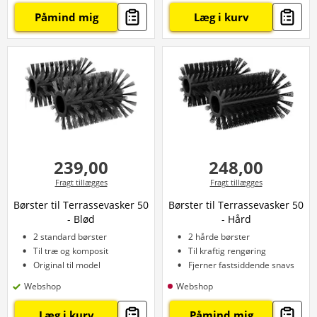
Påmind mig
Læg i kurv
239,00
248,00
Fragt tillægges
Fragt tillægges
Børster til Terrassevasker 50
Børster til Terrassevasker 50
- Blød
- Hård
2 standard børster
2 hårde børster
Til træ og komposit
Til kraftig rengøring
Original til model
Fjerner fastsiddende snavs
Webshop
Webshop
Læg i kurv
Påmind mig