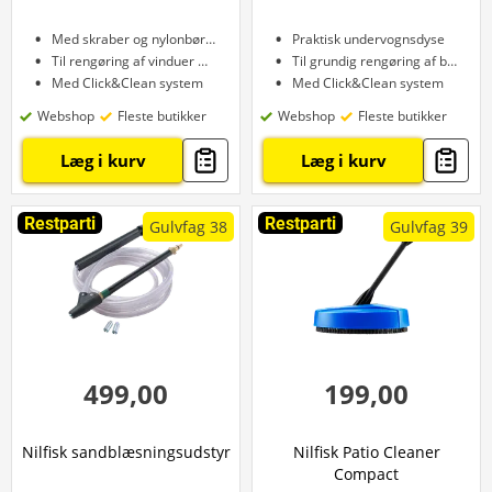
Med skraber og nylonbørster
Praktisk undervognsdyse
Til rengøring af vinduer m.m.
Til grundig rengøring af bilen
Med Click&Clean system
Med Click&Clean system
Webshop
Fleste butikker
Webshop
Fleste butikker
Læg i kurv
Læg i kurv
Restparti
Restparti
Gulvfag 38
Gulvfag 39
499,00
199,00
Nilfisk sandblæsningsudstyr
Nilfisk Patio Cleaner
Compact