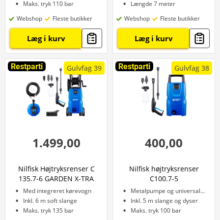
Maks. tryk 110 bar
Længde 7 meter
Webshop
Fleste butikker
Webshop
Fleste butikker
Læg i kurv
Læg i kurv
Restparti
Restparti
Gulvfag 39
Gulvfag 38
1.499,00
400,00
Nilfisk Højtryksrenser C
Nilfisk højtryksrenser
135.7-6 GARDEN X-TRA
C100.7-5
Med integreret kørevogn
Metalpumpe og universalmotor
Inkl. 6 m soft slange
Inkl. 5 m slange og dyser
Maks. tryk 135 bar
Maks. tryk 100 bar