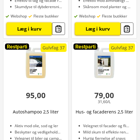
Effektiv til tag og facade rengøring
Effektiv mod almindeligt snavs
Skumdyse til dybderensning
Skånsom mod planter og græs
Webshop
Fleste butikker
Webshop
Fleste butikker
Læg i kurv
Læg i kurv
Restparti
Restparti
Gulvfag 37
Gulvfag 37
95,00
79,00
31,60/L
Autoshampoo 2,5 liter
Hus- og facaderens 2,5 liter
Aktiv mod olie, sod og ler
Velegnet til facader og fliser
Beskytter og vedligeholder lakken
Mild skum til effektiv rengøring
Velegnet til biler og campingvogne
Hurtig fjernelse af snavs