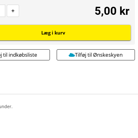
5,00 kr
Læg i kurv
øj til indkøbsliste
Tilføj til Ønskeskyen
under.