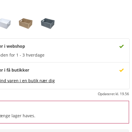
er i webshop
den for 1 - 3 hverdage
er i få butikker
ind varen i en butik nær dig
Opdateret kl. 19.56
længe lager haves.