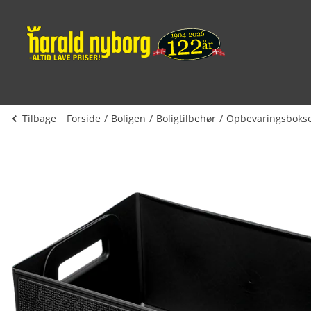
Tilbage
Forside
Boligen
Boligtilbehør