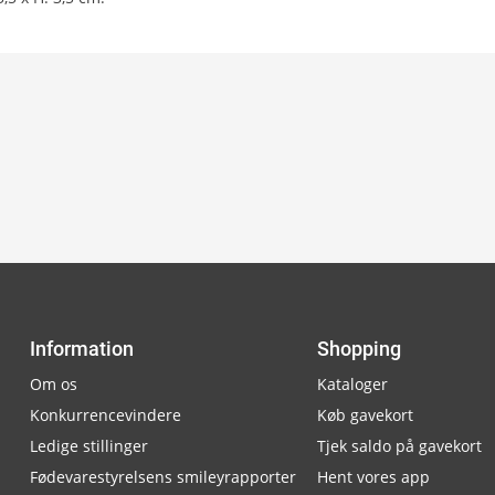
Information
Shopping
Om os
Kataloger
Konkurrencevindere
Køb gavekort
Ledige stillinger
Tjek saldo på gavekort
Fødevarestyrelsens smileyrapporter
Hent vores app