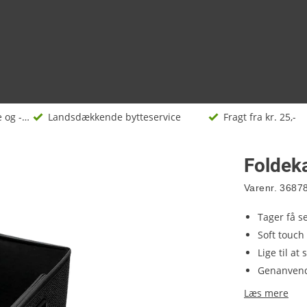
Opbevaringsbokse og -kasser
Landsdækkende bytteservice
Fragt fra kr. 25,-
Foldeka
Varenr.
3687
Tager få s
Soft touch
Lige til at
Genanvend
Læs mere