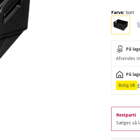
Farve
:
Sort
På lag
Afsendes in
På lag
Bolig 08
F
Restparti
Sælges så 