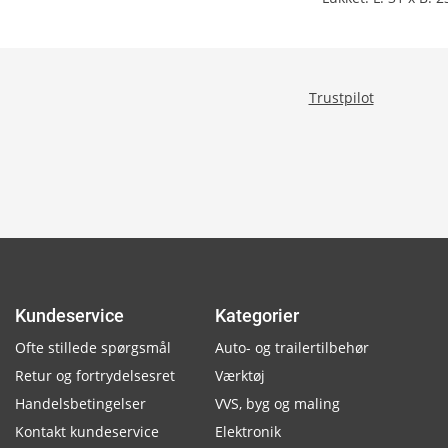
Trustpilot
Kundeservice
Kategorier
Ofte stillede spørgsmål
Auto- og trailertilbehør
Retur og fortrydelsesret
Værktøj
Handelsbetingelser
VVS, byg og maling
Kontakt kundeservice
Elektronik