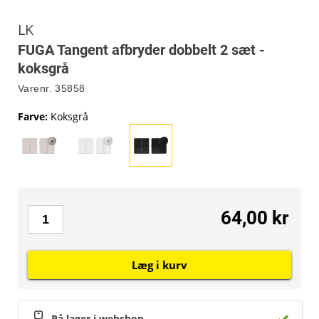
LK
FUGA Tangent afbryder dobbelt 2 sæt -
koksgrå
Varenr.
35858
Farve
:
Koksgrå
64,00 kr
Læg i kurv
På lager i webshop