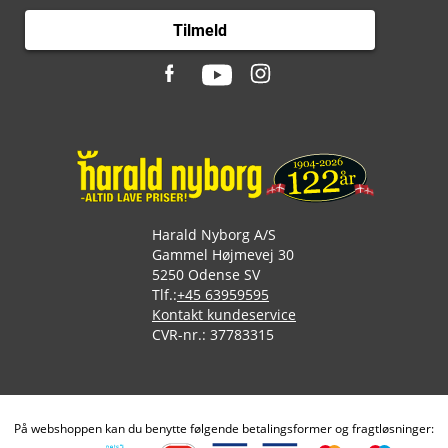
Tilmeld
Harald Nyborg A/S
Gammel Højmevej 30
5250 Odense SV
Tlf.:
+45 63959595
Kontakt kundeservice
CVR-nr.: 37783315
På webshoppen kan du benytte følgende betalingsformer og fragtløsninger: