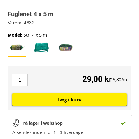
Fuglenet 4 x 5 m
Varenr.
4832
Model
:
Str. 4 x 5 m
29,00 kr
5,80/m
Læg i kurv
På lager i webshop
Afsendes inden for 1 - 3 hverdage