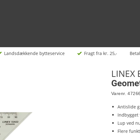
Landsdækkende bytteservice
Fragt fra kr. 25,-
Beta
LINEX 
Geomet
Varenr.
4726
Antislide 
Indbygget 
Lup ved n
Flere funkt