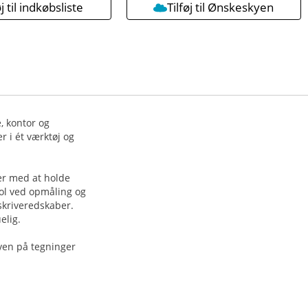
øj til indkøbsliste
Tilføj til Ønskeskyen
, kontor og
r i ét værktøj og
er med at holde
rol ved opmåling og
 skriveredskaber.
elig.
oven på tegninger