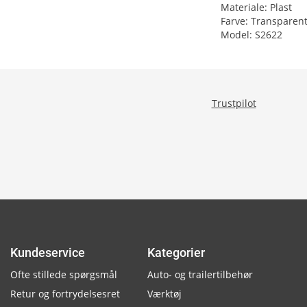
Materiale: Plast
Farve: Transparen
Model: S2622
Trustpilot
Kundeservice
Kategorier
Ofte stillede spørgsmål
Auto- og trailertilbehør
Retur og fortrydelsesret
Værktøj