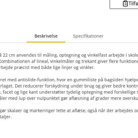
Tilf
Beskrivelse
Specifikationer
 22 cm anvendes til måling, optegning og vinkelfast arbejde i skole
ombinationen af lineal, vinkelmåler og trekant giver flere funktione
rbejde præcist med både lige linjer og vinkler.
ret med antislide-funktion, hvor en gummiliste på bagsiden hjælp
rlaget. Det reducerer forskydning under brug og giver bedre kont
, facet og lige kant understøtter tydelig optegning med forskellige
ler med lup over nulpunktet gør aflæsning af grader mere oversku
gør skalaer og markeringer lette at aflæse, også når der arbejdes 
aljer.