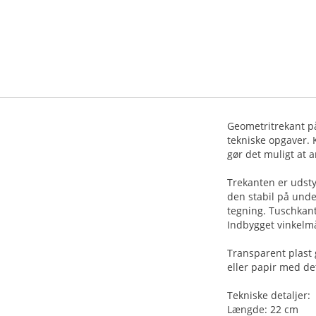
Geometritrekant på
tekniske opgaver. K
gør det muligt at a
Trekanten er udsty
den stabil på unde
tegning. Tuschkant
Indbygget vinkelmå
Transparent plast 
eller papir med det
Tekniske detaljer:
Længde: 22 cm