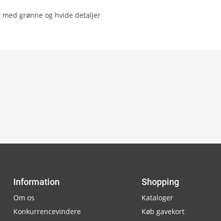
t med grønne og hvide detaljer
Information
Shopping
Om os
Kataloger
Konkurrencevindere
Køb gavekort