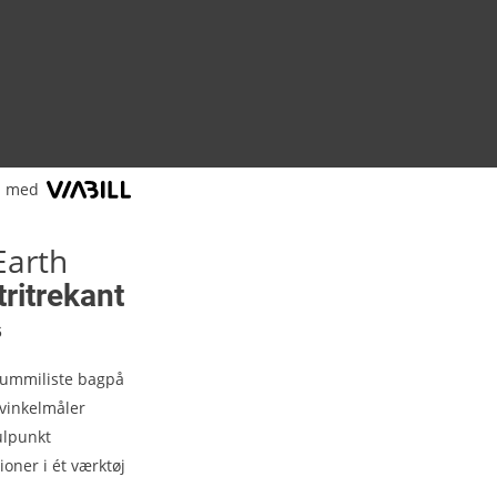
l med
Earth
ritrekant
6
gummiliste bagpå
vinkelmåler
ulpunkt
ioner i ét værktøj