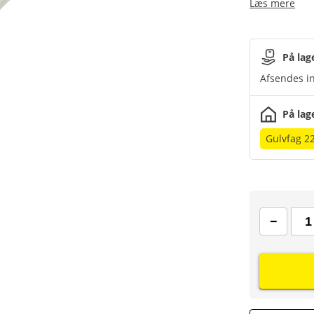
Læs mere
På lag
Afsendes in
På lag
Gulvfag 2