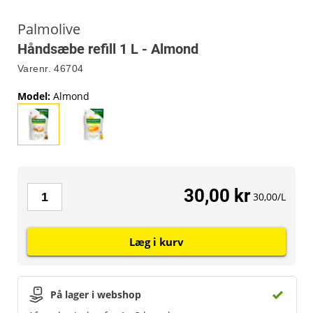
Palmolive
Håndsæbe refill 1 L - Almond
Varenr.
46704
Model
:
Almond
30,00 kr
30,00/L
Læg i kurv
På lager i webshop