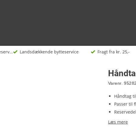
Tilbehør og reservedele
Landsdækkende bytteservice
Fragt fra kr. 25,-
Håndtag
Varenr.
9528
Håndtag ti
Passer til 
Reservede
Læs mere