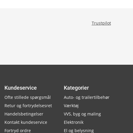
Trustpilot
Kundeservice
Kategorier
Ofte stillede spørgsmål
Auto- og trailertilbehør
Retur og fortrydelsesret
Værktøj
Handelsbetingelser
VVS, byg og maling
Kontakt kundeservice
Elektronik
Fortryd ordre
El og belysning