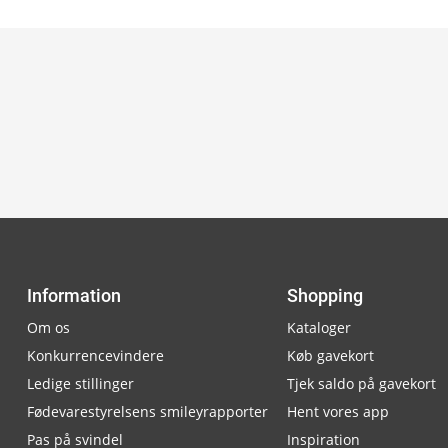
Information
Shopping
Om os
Kataloger
Konkurrencevindere
Køb gavekort
Ledige stillinger
Tjek saldo på gavekort
Fødevarestyrelsens smileyrapporter
Hent vores app
Pas på svindel
Inspiration