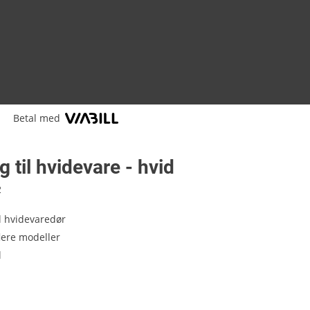
Betal med
 til hvidevare - hvid
2
l hvidevaredør
flere modeller
l