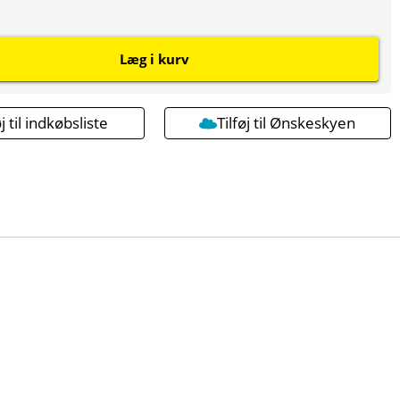
Læg i kurv
øj til indkøbsliste
Tilføj til Ønskeskyen