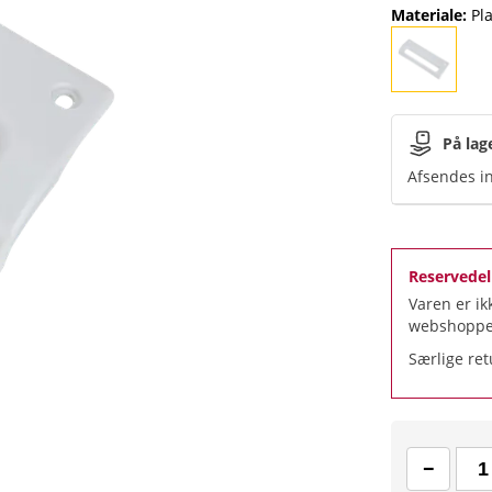
Materiale
:
Pl
På lag
Afsendes in
Reservedel 
Varen er ik
webshoppe
Særlige ret