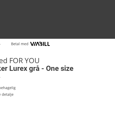
-
Betal med
ned FOR YOU
r Lurex grå - One size
4
behagelig
 detalje