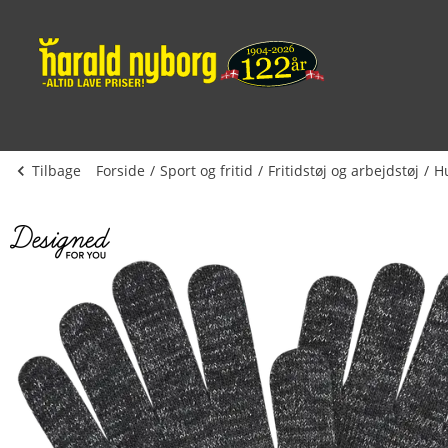
Tilbage
Forside
Sport og fritid
Fritidstøj og arbejdstøj