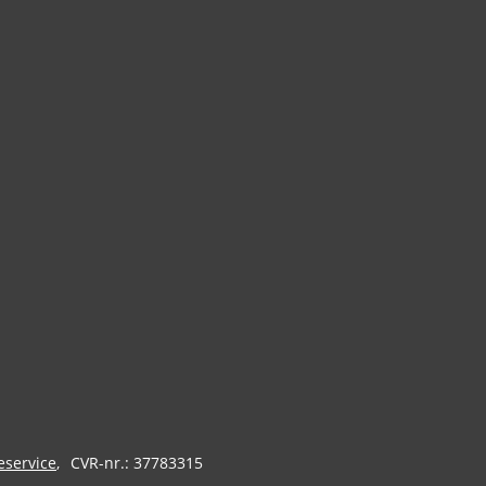
eservice
CVR-nr.: 37783315