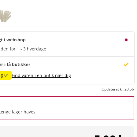
gt i webshop
den for 1 - 3 hverdage
er i få butikker
g 01
Find varen i en butik nær dig
Opdateret kl. 20.56
længe lager haves.