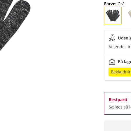
Farve
:
Grå
Udsol
Afsendes in
På lag
Beklædnin
Restparti
Sælges så 