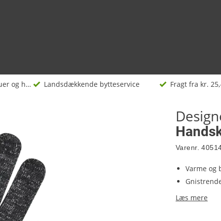
Huer og handsker
Landsdækkende bytteservice
Fragt fra kr. 25,
Desig
Handske
Varenr.
4051
Varme og 
Gnistrende
Læs mere