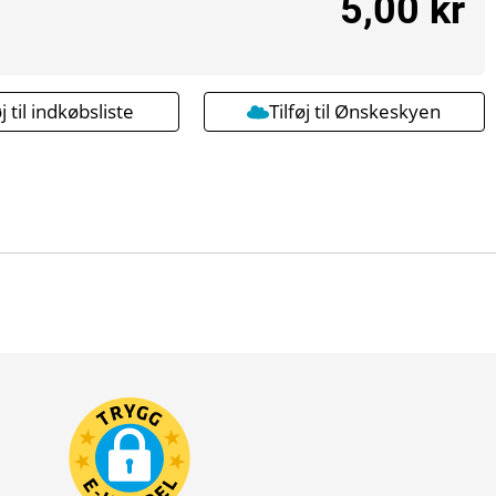
5,00 kr
øj til indkøbsliste
Tilføj til Ønskeskyen