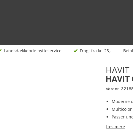
Landsdækkende bytteservice
Fragt fra kr. 25,-
Beta
HAVIT
HAVIT 
Varenr.
3218
Moderne d
Multicolor
Passer un
Læs mere