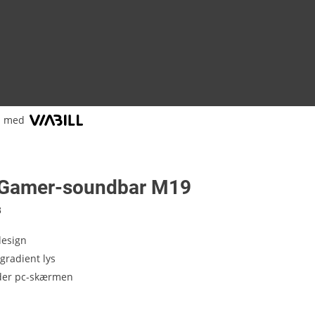
l med
Gamer-soundbar M19
8
esign
 gradient lys
der pc-skærmen