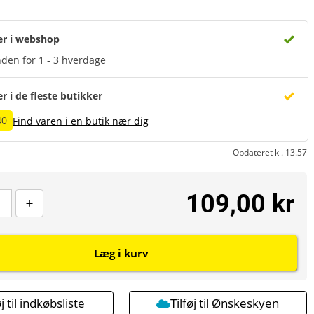
er i webshop
den for 1 - 3 hverdage
er i de fleste butikker
40
Find varen i en butik nær dig
Opdateret kl. 13.57
109,00 kr
Læg i kurv
øj til indkøbsliste
Tilføj til Ønskeskyen