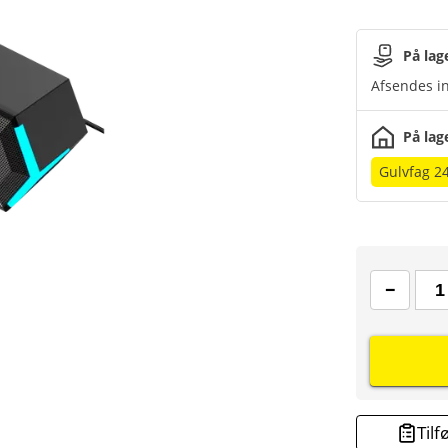
På lag
Afsendes in
På lag
Gulvfag 2
Tilf