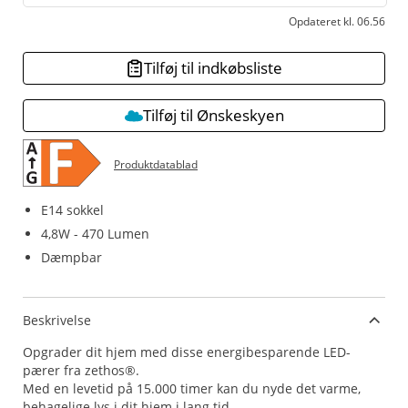
Opdateret kl. 06.56
Tilføj til indkøbsliste
Tilføj til Ønskeskyen
Produktdatablad
E14 sokkel
4,8W - 470 Lumen
Dæmpbar
Beskrivelse
Opgrader dit hjem med disse energibesparende LED-
pærer fra zethos®.
Med en levetid på 15.000 timer kan du nyde det varme,
behagelige lys i dit hjem i lang tid.