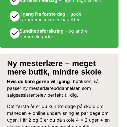
Varieret hverdag
– ingen dage er ens. ​
I gang fra første dag
– gode
karrieremuligheder bagefter​
Sundhedsforsikring
– og andre
personalegoder ​
Ny mesterlære – meget
mere butik, mindre skole
Hvis du bare gerne vil i gang
i butikken, så
passer ny mesterlæreuddannelsen som
salgsassistentelev perfekt til dig. ​
Det første år er du kun tre dage på skole om
måneden + online undervisning et par dage om
ugen. I år 2 og 3 er du på skole 4 x 2 uger + en
ekstra uge med opbygning af ny butik. ​