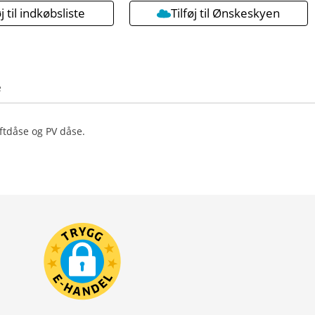
øj til indkøbsliste
Tilføj til Ønskeskyen
e
oftdåse og PV dåse.