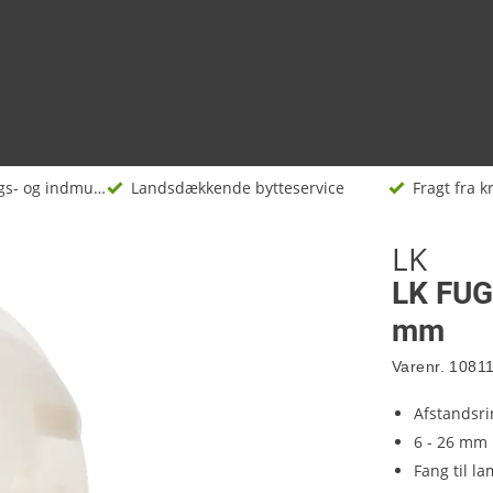
Monterings- og indmuringsdåser
Landsdækkende bytteservice
Fragt fra kr
LK
LK FUGA
mm
Varenr.
1081
Afstandsri
6 - 26 mm
Fang til l