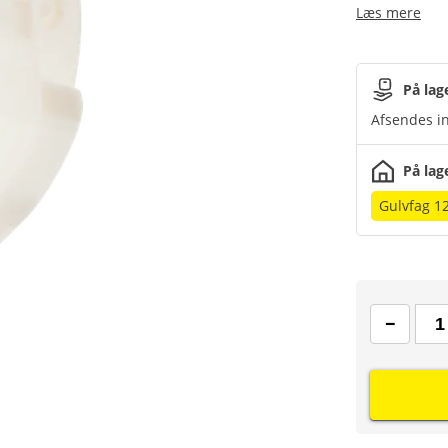
Læs mere
På lag
Afsendes in
På lag
Gulvfag 1