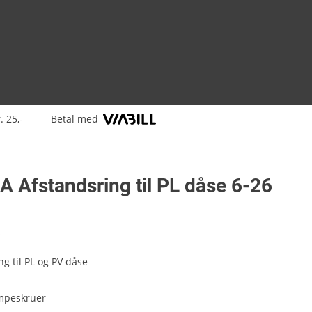
. 25,-
Betal med
 Afstandsring til PL dåse 6-26
1
ng til PL og PV dåse
ampeskruer