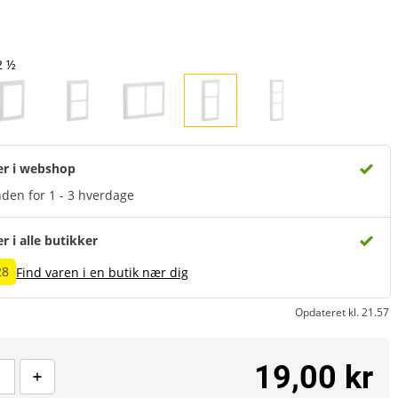
2 ½
er i webshop
den for 1 - 3 hverdage
er i alle butikker
28
Find varen i en butik nær dig
Opdateret kl. 21.57
19,00 kr