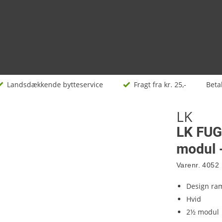
Landsdækkende bytteservice
Fragt fra kr. 25,-
Beta
LK
LK FUG
modul -
Varenr.
4052
Design ra
Hvid
2½ modul