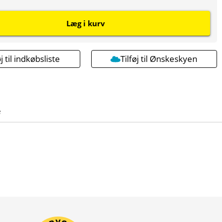
Læg i kurv
øj til indkøbsliste
Tilføj til Ønskeskyen
e