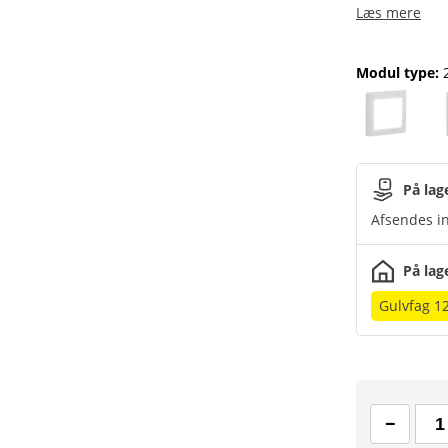
Læs mere
Modul type
:
På lag
Afsendes in
På lag
Gulvfag 1