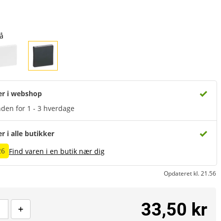
å
er i webshop
den for 1 - 3 hverdage
er i alle butikker
26
Find varen i en butik nær dig
Opdateret kl. 21.56
33,50 kr