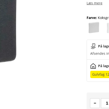
Læs mere
Farve
:
Koksgr
På lag
Afsendes in
På lag
Gulvfag 1