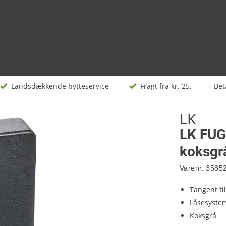
Landsdækkende bytteservice
Fragt fra kr. 25,-
Bet
LK
LK FUG
koksgr
Varenr.
3585
Tangent ti
Låsesystem
Koksgrå