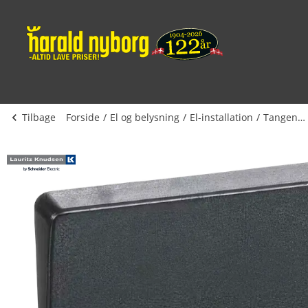
Tilbage
Forside
El og belysning
El-installation
Tangenter