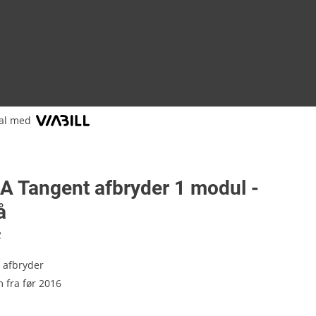
al med
A Tangent afbryder 1 modul -
å
2
l afbryder
 fra før 2016