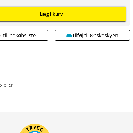
Læg i kurv
øj til indkøbsliste
Tilføj til Ønskeskyen
- eller