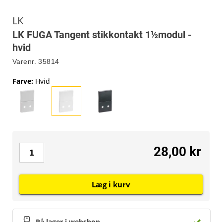
LK
LK FUGA Tangent stikkontakt 1½modul -
hvid
Varenr.
35814
Farve
:
Hvid
28,00 kr
Læg i kurv
På lager i webshop