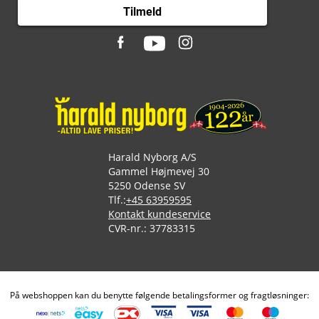
Tilmeld
Harald Nyborg A/S
Gammel Højmevej 30
5250 Odense SV
Tlf.:
+45 63959595
Kontakt kundeservice
CVR-nr.: 37783315
På webshoppen kan du benytte følgende betalingsformer og fragtløsninger: