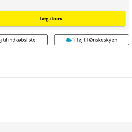
Læg i kurv
øj til indkøbsliste
Tilføj til Ønskeskyen