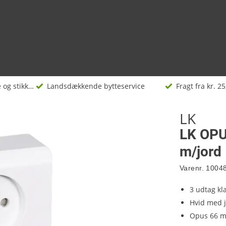
Afbrydere og stikkontakter
Landsdækkende bytteservice
Fragt fra kr. 25
LK
LK OPU
m/jord
Varenr.
1004
3 udtag kl
Hvid med 
Opus 66 m