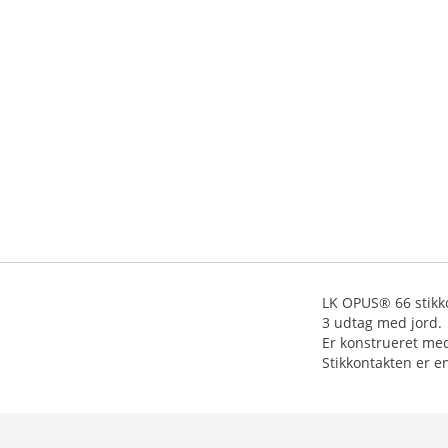
LK OPUS® 66 stikk
3 udtag med jord.
Er konstrueret med 
Stikkontakten er en