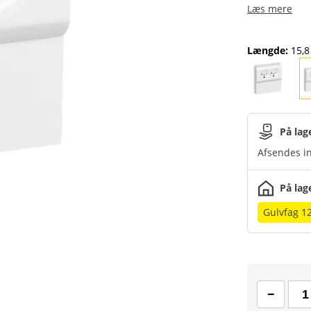
Læs mere
Længde
:
15,
På lag
Afsendes in
På lag
Gulvfag 1