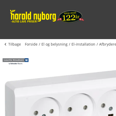
Tilbage
Forside
El og belysning
El-installation