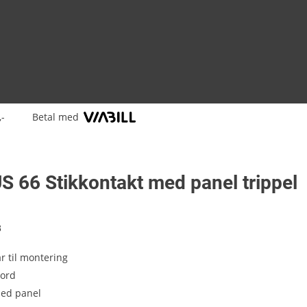
,-
Betal med
S 66 Stikkontakt med panel trippel
8
ar til montering
jord
ed panel