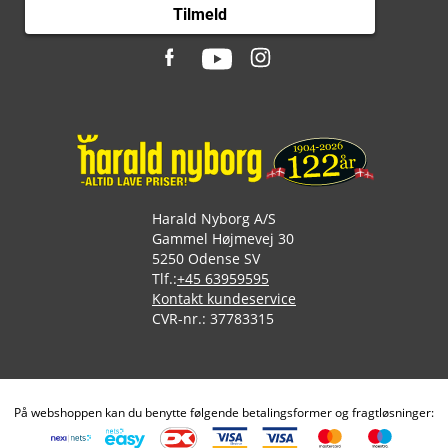
Tilmeld
Harald Nyborg A/S
Gammel Højmevej 30
5250 Odense SV
Tlf.:
+45 63959595
Kontakt kundeservice
CVR-nr.: 37783315
På webshoppen kan du benytte følgende betalingsformer og fragtløsninger: