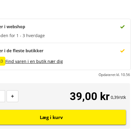
er i webshop
den for 1 - 3 hverdage
er i de fleste butikker
83
Find varen i en butik nær dig
Opdateret kl. 10.56
39,00 kr
0,39/stk
Læg i kurv