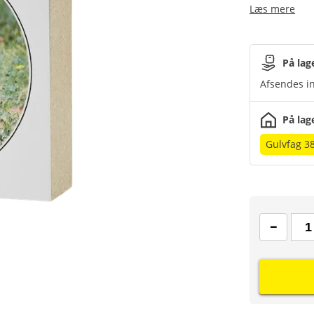
Læs mere
På lag
Afsendes in
På lag
Gulvfag 3