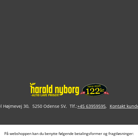
 Højmevej 30
5250 Odense SV
Tlf.:
+45 63959595
Kontakt kund
På webshoppen kan du benytte følgende betalingsformer og fragtløsninger: