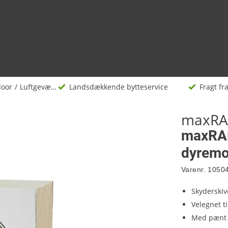
door
Luftgevær og softguns
Landsdækkende bytteservice
Fragt fra
maxR
maxRAN
dyremo
Varenr.
1050
Skyderskiv
Velegnet t
Med pænt 