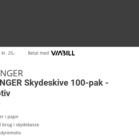
 kr. 25,-
Betal med
ANGER
GER Skydeskive 100-pak -
tiv
4
er i papir
il brug i skydekasse
dyremotiv