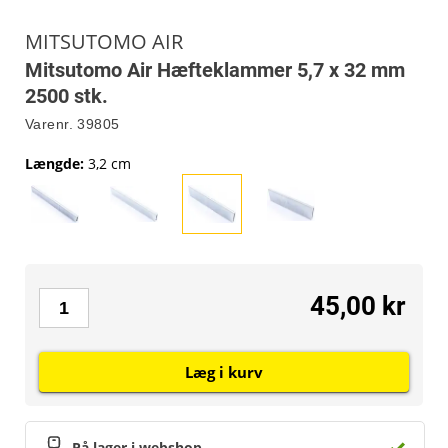
MITSUTOMO AIR
Mitsutomo Air Hæfteklammer 5,7 x 32 mm
2500 stk.
Varenr.
39805
Længde
:
3,2 cm
45,00 kr
Læg i kurv
På lager i webshop