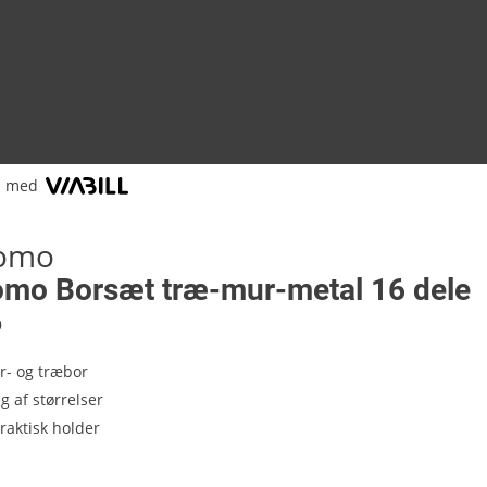
l med
tomo
omo Borsæt træ-mur-metal 16 dele
0
r- og træbor
g af størrelser
praktisk holder