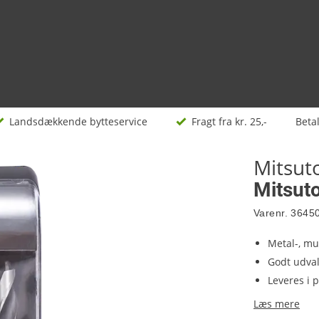
Landsdækkende bytteservice
Fragt fra kr. 25,-
Beta
Mitsu
Mitsut
Varenr.
3645
Metal-, mu
Godt udval
Leveres i 
Læs mere