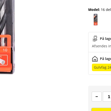
Model
:
16 de
På lag
Afsendes in
På lag
Gulvfag 2