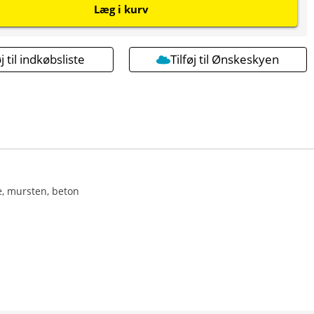
Læg i kurv
øj til indkøbsliste
Tilføj til Ønskeskyen
æ, mursten, beton