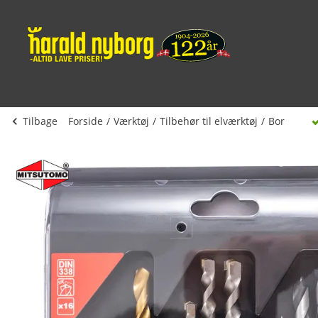
Tilbage
Forside
Værktøj
Tilbehør til elværktøj
Bor