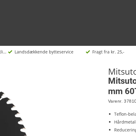
Rundsavsklinger
Landsdækkende bytteservice
Fragt fra kr. 25,-
Mitsu
Mitsut
mm 60
Varenr.
3781
Teflon-bel
Hårdmetal
Reducering