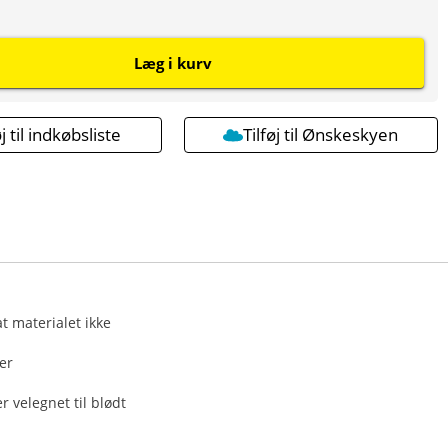
Læg i kurv
øj til indkøbsliste
Tilføj til Ønskeskyen
t materialet ikke
er
 velegnet til blødt