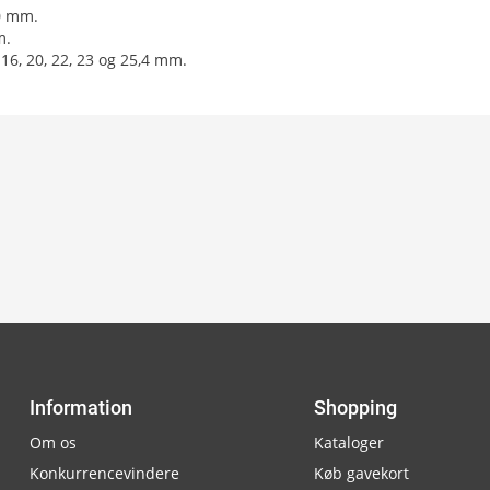
0 mm.
m.
16, 20, 22, 23 og 25,4 mm.
Information
Shopping
Om os
Kataloger
Konkurrencevindere
Køb gavekort