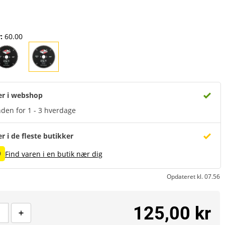
r
:
60.00
er i webshop
den for 1 - 3 hverdage
er i de fleste butikker
9
Find varen i en butik nær dig
Opdateret kl. 07.56
125,00 kr