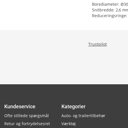
Borediameter: Ø3
Snitbredde: 2,6 m
Reduceringsringe: 
Trustpilot
Kundeservice
Kategorier
Ofte stillede spørgsmål
Auto- og trailertilbehør
Retur og fortrydelsesret
Værktøj