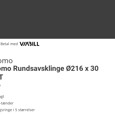
Betal med
tomo
omo Rundsavsklinge Ø216 x 30
T
0
agt
-tænder
sringe i 5 størrelser