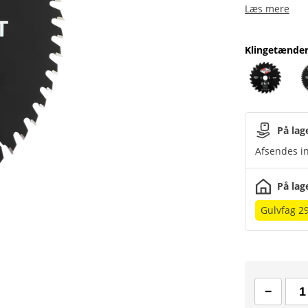
Læs mere
Klingetænde
På lag
Afsendes in
På lag
Gulvfag 2