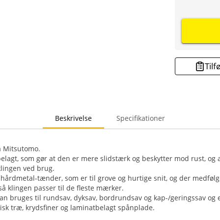
Tilf
Beskrivelse
Specifikationer
a Mitsutomo.
belagt, som gør at den er mere slidstærk og beskytter mod rust, og a
 klingen ved brug.
hårdmetal-tænder, som er til grove og hurtige snit, og der medfølg
å klingen passer til de fleste mærker.
n bruges til rundsav, dyksav, bordrundsav og kap-/geringssav og er
tisk træ, krydsfiner og laminatbelagt spånplade.