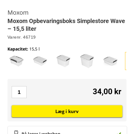
Moxom
Moxom Opbevaringsboks Simplestore Wave
– 15,5 liter
Varenr.
46719
Kapacitet
:
15,5 l
34,00 kr
Læg i kurv
På lager i webshop