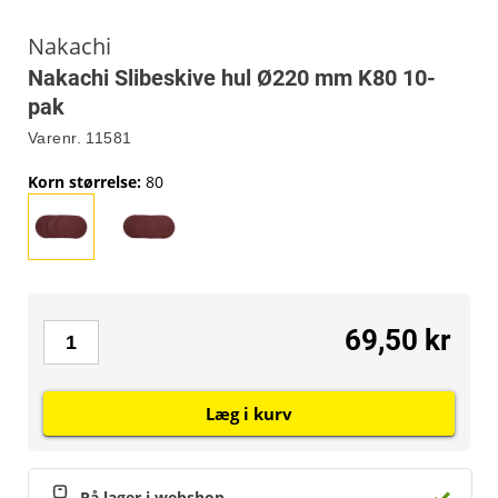
Nakachi
Nakachi Slibeskive hul Ø220 mm K80 10-
pak
Varenr.
11581
Korn størrelse
:
80
69,50 kr
Læg i kurv
På lager i webshop