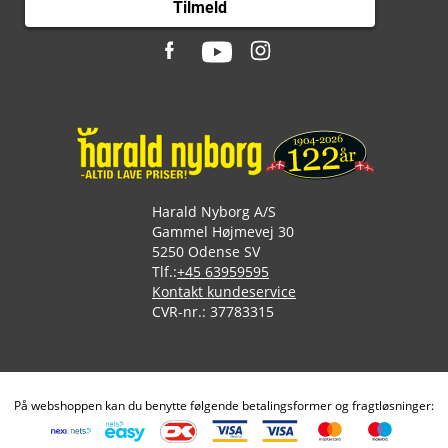
Tilmeld
Harald Nyborg A/S
Gammel Højmevej 30
5250 Odense SV
Tlf.:
+45 63959595
Kontakt kundeservice
CVR-nr.: 37783315
På webshoppen kan du benytte følgende betalingsformer og fragtløsninger: