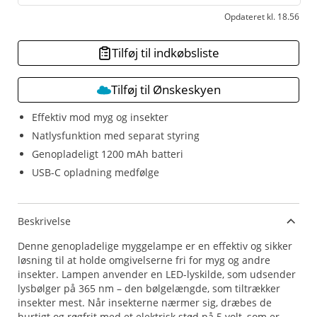
Opdateret kl. 18.56
Tilføj til indkøbsliste
Tilføj til Ønskeskyen
Effektiv mod myg og insekter
Natlysfunktion med separat styring
Genopladeligt 1200 mAh batteri
USB-C opladning medfølge
Beskrivelse
Denne genopladelige myggelampe er en effektiv og sikker
løsning til at holde omgivelserne fri for myg og andre
insekter. Lampen anvender en LED-lyskilde, som udsender
lysbølger på 365 nm – den bølgelængde, som tiltrækker
insekter mest. Når insekterne nærmer sig, dræbes de
hurtigt og røgfrit med et elektrisk stød på 5 volt, som er