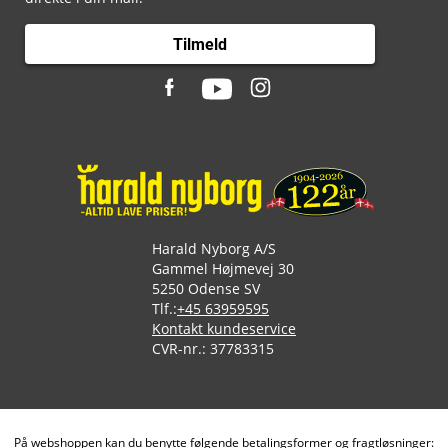
Tilmeld
Harald Nyborg A/S
Gammel Højmevej 30
5250 Odense SV
Tlf.:
+45 63959595
Kontakt kundeservice
CVR-nr.: 37783315
På webshoppen kan du benytte følgende betalingsformer og fragtløsninger: