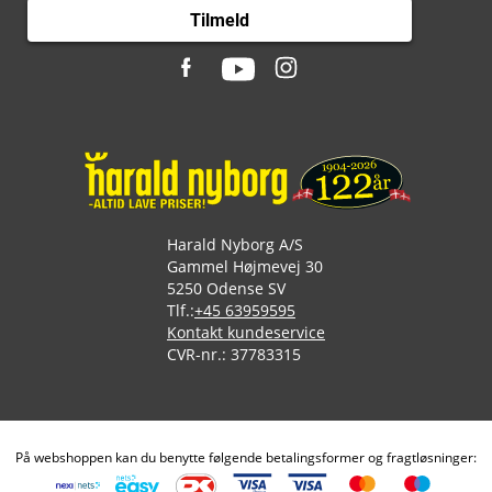
Tilmeld
Harald Nyborg A/S
Gammel Højmevej 30
5250 Odense SV
Tlf.:
+45 63959595
Kontakt kundeservice
CVR-nr.: 37783315
På webshoppen kan du benytte følgende betalingsformer og fragtløsninger: