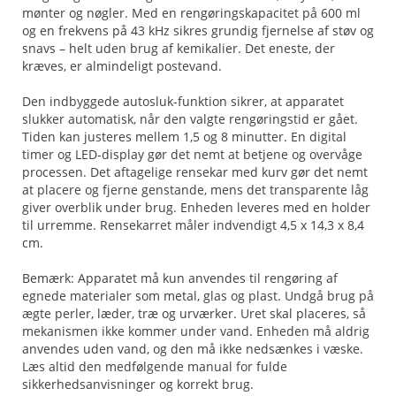
mønter og nøgler. Med en rengøringskapacitet på 600 ml
og en frekvens på 43 kHz sikres grundig fjernelse af støv og
snavs – helt uden brug af kemikalier. Det eneste, der
kræves, er almindeligt postevand.
Den indbyggede autosluk-funktion sikrer, at apparatet
slukker automatisk, når den valgte rengøringstid er gået.
Tiden kan justeres mellem 1,5 og 8 minutter. En digital
timer og LED-display gør det nemt at betjene og overvåge
processen. Det aftagelige rensekar med kurv gør det nemt
at placere og fjerne genstande, mens det transparente låg
giver overblik under brug. Enheden leveres med en holder
til urremme. Rensekarret måler indvendigt 4,5 x 14,3 x 8,4
cm.
Bemærk: Apparatet må kun anvendes til rengøring af
egnede materialer som metal, glas og plast. Undgå brug på
ægte perler, læder, træ og urværker. Uret skal placeres, så
mekanismen ikke kommer under vand. Enheden må aldrig
anvendes uden vand, og den må ikke nedsænkes i væske.
Læs altid den medfølgende manual for fulde
sikkerhedsanvisninger og korrekt brug.