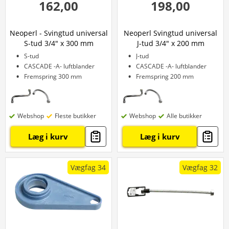
162,00
198,00
Neoperl - Svingtud universal
Neoperl Svingtud universal
S-tud 3/4" x 300 mm
J-tud 3/4" x 200 mm
S-tud
J-tud
CASCADE -A- luftblander
CASCADE -A- luftblander
Fremspring 300 mm
Fremspring 200 mm
Webshop
Fleste butikker
Webshop
Alle butikker
Læg i kurv
Læg i kurv
Vægfag 34
Vægfag 32