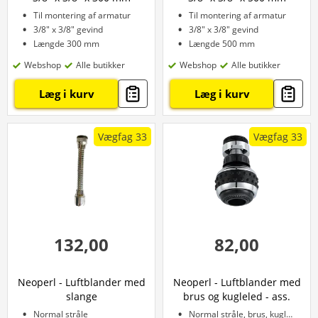
Til montering af armatur
Til montering af armatur
3/8" x 3/8" gevind
3/8" x 3/8" gevind
Længde 300 mm
Længde 500 mm
Webshop
Alle butikker
Webshop
Alle butikker
Læg i kurv
Læg i kurv
Vægfag 33
Vægfag 33
132,00
82,00
Neoperl - Luftblander med
Neoperl - Luftblander med
slange
brus og kugleled - ass.
Normal stråle
Normal stråle, brus, kugleled