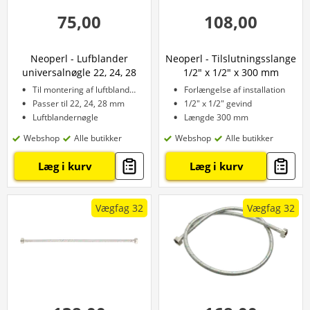
75,00
108,00
Neoperl - Lufblander
Neoperl - Tilslutningsslange
universalnøgle 22, 24, 28
1/2" x 1/2" x 300 mm
mm
Til montering af luftblander
Forlængelse af installation
Passer til 22, 24, 28 mm
1/2" x 1/2" gevind
Luftblandernøgle
Længde 300 mm
Webshop
Alle butikker
Webshop
Alle butikker
Læg i kurv
Læg i kurv
Vægfag 32
Vægfag 32