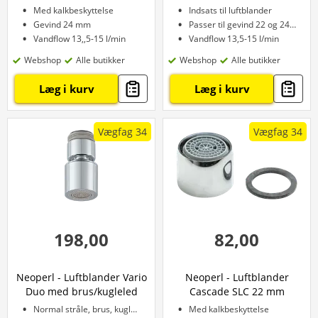
Med kalkbeskyttelse
Indsats til luftblander
Gevind 24 mm
Passer til gevind 22 og 24 mm
Vandflow 13,,5-15 l/min
Vandflow 13,5-15 l/min
Webshop
Alle butikker
Webshop
Alle butikker
Læg i kurv
Læg i kurv
Vægfag 34
Vægfag 34
198,00
82,00
Neoperl - Luftblander Vario
Neoperl - Luftblander
Duo med brus/kugleled
Cascade SLC 22 mm
Normal stråle, brus, kugleled
Med kalkbeskyttelse