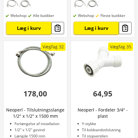
Webshop
Alle butikker
Webshop
Fleste butikker
Læg i kurv
Læg i kurv
Vægfag 32
Vægfag 35
178,00
64,95
Neoperl - Tilslutningsslange
Neoperl - Fordeler 3/4" -
1/2" x 1/2" x 1500 mm
plast
Forlængelse af installation
Y-stykke
1/2" x 1/2" gevind
Til koldvandstilslutning
Længde 1500 mm
Til stopventilen