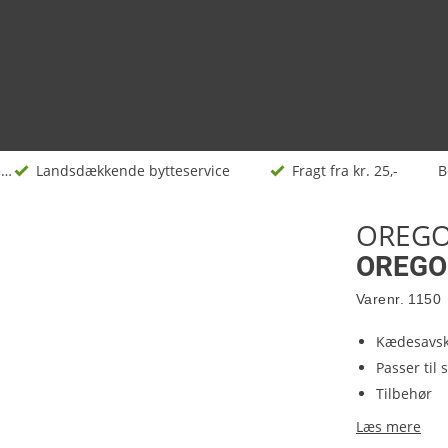
Kædesave og tilbehør
Landsdækkende bytteservice
Fragt fra kr. 25,-
B
OREG
OREGON
Varenr.
1150
Kædesavs
Passer til
Tilbehør
Læs mere