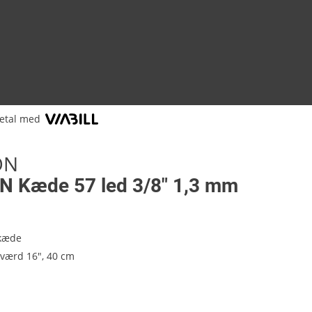
etal med
ON
 Kæde 57 led 3/8" 1,3 mm
kæde
 sværd 16", 40 cm