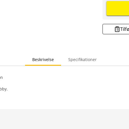
Tilf
Beskrivelse
Specifikationer
on
bby.