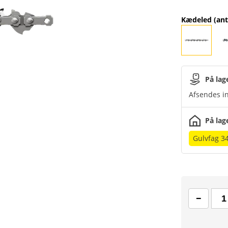
Kædeled (ant
På lag
Afsendes in
På lag
Gulvfag 3