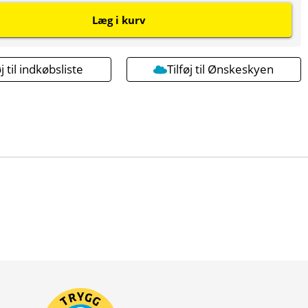
Læg i kurv
øj til indkøbsliste
Tilføj til Ønskeskyen