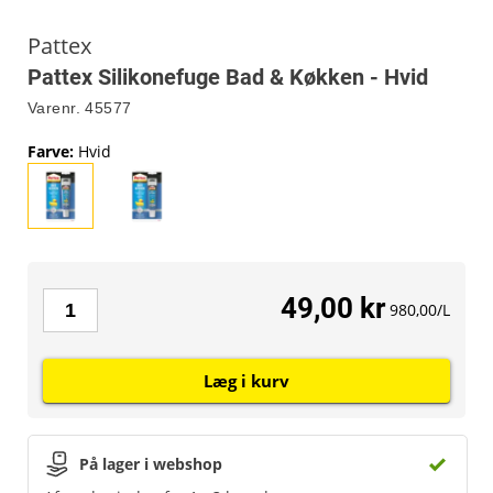
Pattex
Pattex Silikonefuge Bad & Køkken - Hvid
Varenr.
45577
Farve
:
Hvid
49,00 kr
980,00/L
Læg i kurv
På lager i webshop