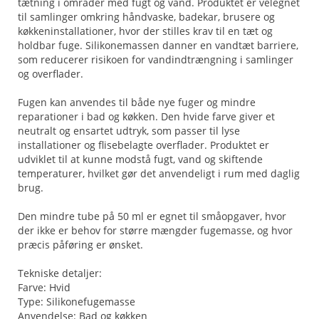
tætning i områder med fugt og vand. Produktet er velegnet
til samlinger omkring håndvaske, badekar, brusere og
køkkeninstallationer, hvor der stilles krav til en tæt og
holdbar fuge. Silikonemassen danner en vandtæt barriere,
som reducerer risikoen for vandindtrængning i samlinger
og overflader.
Fugen kan anvendes til både nye fuger og mindre
reparationer i bad og køkken. Den hvide farve giver et
neutralt og ensartet udtryk, som passer til lyse
installationer og flisebelagte overflader. Produktet er
udviklet til at kunne modstå fugt, vand og skiftende
temperaturer, hvilket gør det anvendeligt i rum med daglig
brug.
Den mindre tube på 50 ml er egnet til småopgaver, hvor
der ikke er behov for større mængder fugemasse, og hvor
præcis påføring er ønsket.
Tekniske detaljer:
Farve: Hvid
Type: Silikonefugemasse
Anvendelse: Bad og køkken