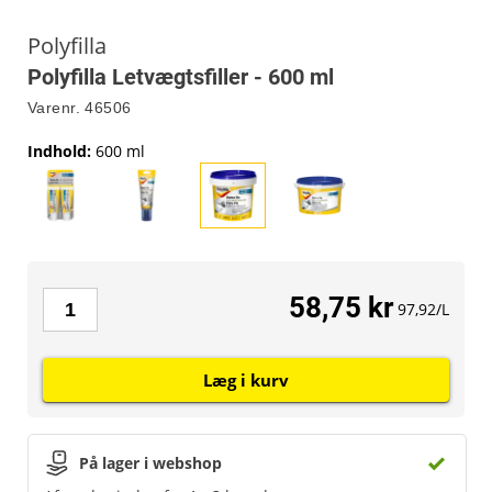
Polyfilla
Polyfilla Letvægtsfiller - 600 ml
Varenr.
46506
Indhold
:
600 ml
58,75 kr
97,92/L
Læg i kurv
På lager i webshop