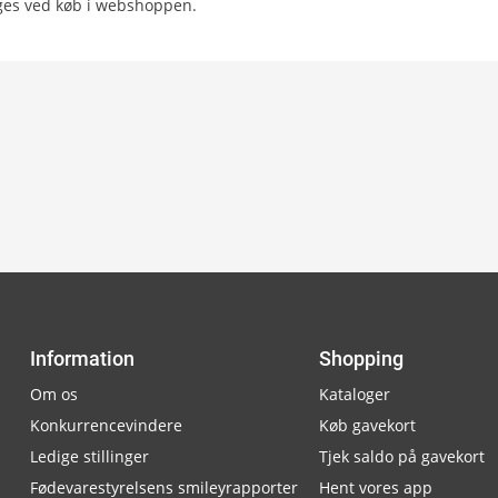
lges ved køb i webshoppen.
Information
Shopping
Om os
Kataloger
Konkurrencevindere
Køb gavekort
Ledige stillinger
Tjek saldo på gavekort
Fødevarestyrelsens smileyrapporter
Hent vores app