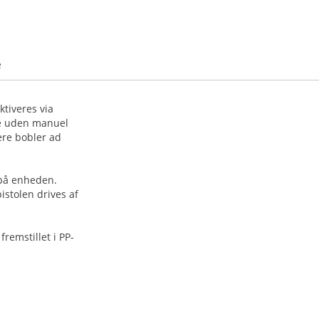
e
tiveres via
se uden manuel
ere bobler ad
 på enheden.
istolen drives af
emstillet i PP-