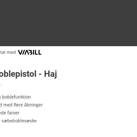
tal med
blepistol - Haj
1
k boblefunktion
d med flere åbninger
ede farver
ml sæbeboblevæske