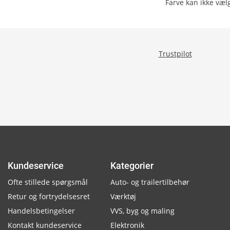
Farve kan ikke væ
Trustpilot
Kundeservice
Kategorier
Ofte stillede spørgsmål
Auto- og trailertilbehør
Retur og fortrydelsesret
Værktøj
Handelsbetingelser
VVS, byg og maling
Kontakt kundeservice
Elektronik