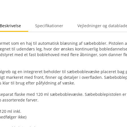
Beskrivelse
Specifikationer
Vejledninger og datablad
rmet som en haj til automatisk blæsning af sæbebobler. Pistolen ak
legnet til udendørs leg, hvor der ønskes kontinuerlig bobledannel
dstyret med et fast boblehoved med flere åbninger, som danner fl
olgreb og en integreret beholder til sæbeboblevæske placeret bag
igt markeret med front, finner og detaljer i overfladen. Sæbeboblep
s klar til brug efter påfyldning af væske.
eparat flaske med 120 ml sæbeboblevæske. Sæbeboblepistolen er fr
to assorterede farver.
20 ml inkl.
medfølger ikke)