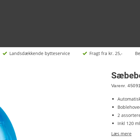
øj
Landsdækkende bytteservice
Fragt fra kr. 25,-
Be
Sæbebo
Varenr.
4509
Automatis
Boblehove
2 assorter
Inkl 120 
Læs mere