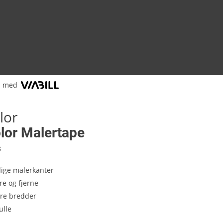
l med
lor
lor Malertape
3
lige malerkanter
re og fjerne
lere bredder
ulle