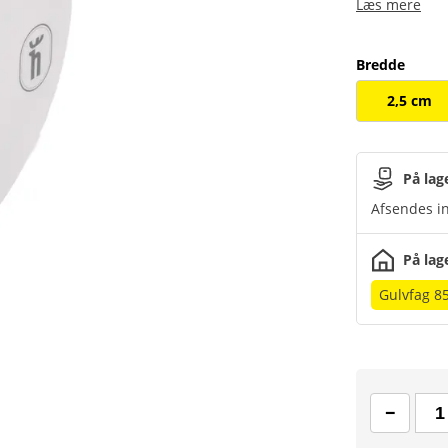
Læs mere
Bredde
2,5 cm
På lag
Afsendes in
På lag
Gulvfag 8