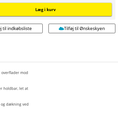
Læg i kurv
øj til indkøbsliste
Tilføj til Ønskeskyen
r overflader mod
 holdbar, let at
g og dækning ved