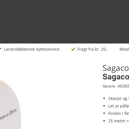
Landsdækkende bytteservice
Fragt fra kr. 25,-
Beta
Sagaco
Sagaco
Varenr.
4536
Skarpe og 
Let at påfø
Findes i f
25 meter r