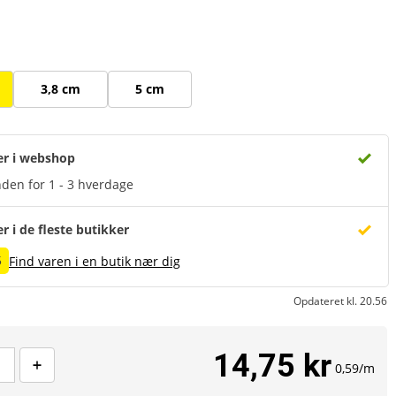
3,8 cm
5 cm
er i webshop
den for 1 - 3 hverdage
er i de fleste butikker
5
Find varen i en butik nær dig
Opdateret kl. 20.56
14,75 kr
0,59/m