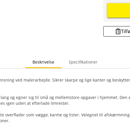
Tilf
Beskrivelse
Specifikationer
ænsning ved malerarbejde. Sikrer skarpe og lige kanter og beskytte
lang og egner sig til små og mellemstore opgaver i hjemmet. Den er
nes igen uden at efterlade limrester.
te overflader som vægge, karme og lister. Velegnet til afskærmnin
oner.