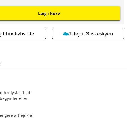
Læg i kurv
øj til indkøbsliste
Tilføj til Ønskeskyen
e
ed høj lysfasthed
ybegynder eller
længere arbejdstid