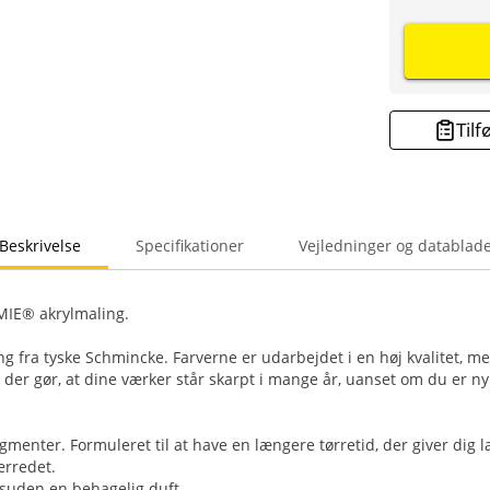
Tilf
Beskrivelse
Specifikationer
Vejledninger og datablad
IE® akrylmaling.
ng fra tyske Schmincke. Farverne er udarbejdet i en høj kvalitet, m
, der gør, at dine værker står skarpt i mange år, uanset om du er n
gmenter. Formuleret til at have en længere tørretid, der giver dig 
ærredet.
suden en behagelig duft.