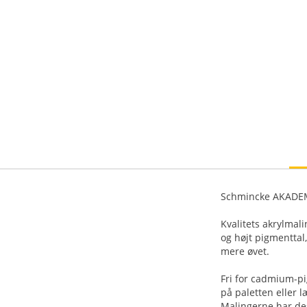
Schmincke AKADEM
Kvalitets akrylmali
og højt pigmenttal
mere øvet.
Fri for cadmium-pi
på paletten eller l
Malingerne har de