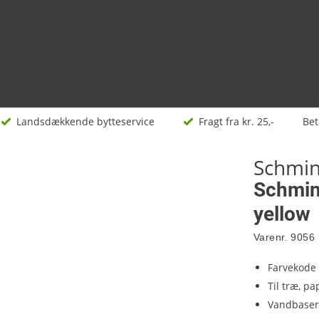
Landsdækkende bytteservice
Fragt fra kr. 25,-
Bet
Schmi
Schmin
yellow
Varenr.
9056
Farvekode
Til træ, p
Vandbaser