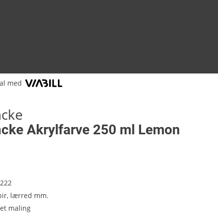
al med
ncke
cke Akrylfarve 250 ml Lemon
 222
apir, lærred mm.
et maling