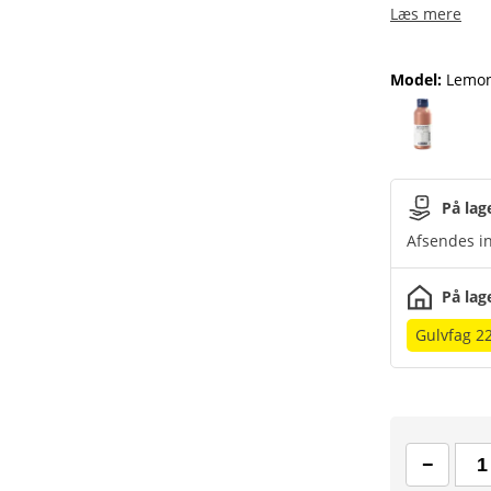
Læs mere
Model
:
Lemon
På lag
Afsendes in
På lag
Gulvfag 2