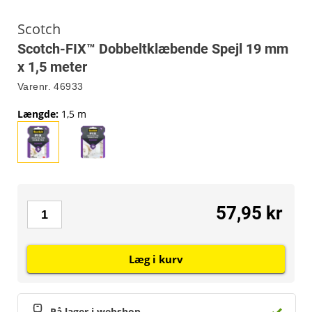
Scotch
Scotch-FIX™ Dobbeltklæbende Spejl 19 mm
x 1,5 meter
Varenr.
46933
Længde
:
1,5 m
57,95 kr
Læg i kurv
På lager i webshop