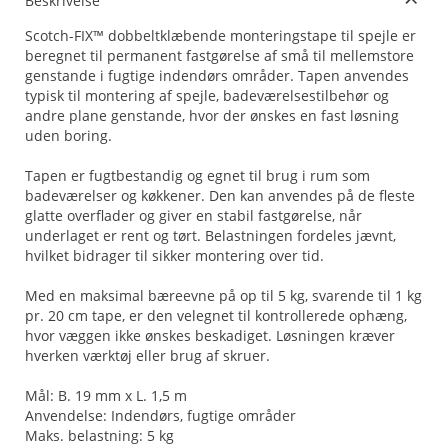
Beskrivelse
Scotch-FIX™ dobbeltklæbende monteringstape til spejle er
beregnet til permanent fastgørelse af små til mellemstore
genstande i fugtige indendørs områder. Tapen anvendes
typisk til montering af spejle, badeværelsestilbehør og
andre plane genstande, hvor der ønskes en fast løsning
uden boring.
Tapen er fugtbestandig og egnet til brug i rum som
badeværelser og køkkener. Den kan anvendes på de fleste
glatte overflader og giver en stabil fastgørelse, når
underlaget er rent og tørt. Belastningen fordeles jævnt,
hvilket bidrager til sikker montering over tid.
Med en maksimal bæreevne på op til 5 kg, svarende til 1 kg
pr. 20 cm tape, er den velegnet til kontrollerede ophæng,
hvor væggen ikke ønskes beskadiget. Løsningen kræver
hverken værktøj eller brug af skruer.
Mål: B. 19 mm x L. 1,5 m
Anvendelse: Indendørs, fugtige områder
Maks. belastning: 5 kg