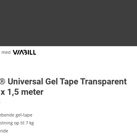
l med
® Universal Gel Tape Transparent
x 1,5 meter
4
æbende gel-tape
tning op til 7 kg
ende