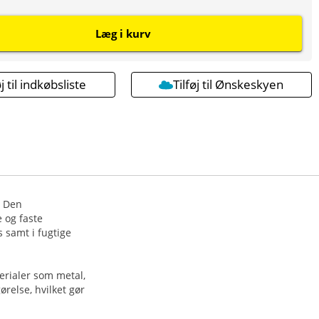
Læg i kurv
øj til indkøbsliste
Tilføj til Ønskeskyen
. Den
 og faste
 samt i fugtige
erialer som metal,
ørelse, hvilket gør