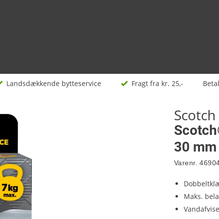
Landsdækkende bytteservice
Fragt fra kr. 25,-
Beta
Scotch
Scotch
30 mm 
Varenr.
4690
Dobbeltkl
Maks. belas
Vandafvis