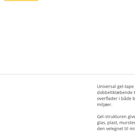
Universal gel-tape
dobbeltklæbende ta
overflader i både 
miljøer.
Gel-strukturen giv
glas, plast, murste
den velegnet til mi