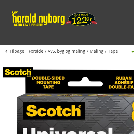
Tilbage
Forside
VVS, byg og maling
Maling
Tape