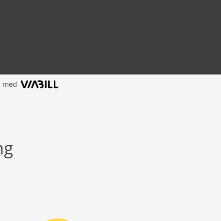
l med
ng