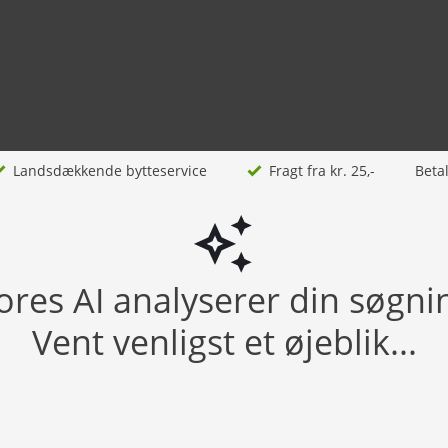
Landsdækkende bytteservice
Fragt fra kr. 25,-
Beta
ores AI analyserer din søgni
Vent venligst et øjeblik...