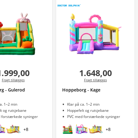
1.999,00
1.648,00
Fragt tillægges
Fragt tillægges
g - Gulerod
Hoppeborg - Kage
ca. 1–2 min
Klar på ca. 1–2 min
t og rutsjebane
Hoppefelt og rutsjebane
 forstærkede syninger
PVC med forstærkede syninger
+
8
+
8