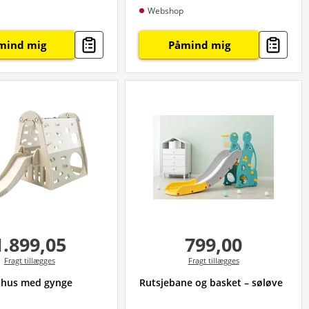
Webshop
mind mig
Påmind mig
1.899,05
799,00
Fragt tillægges
Fragt tillægges
tshus med gynge
Rutsjebane og basket – søløve