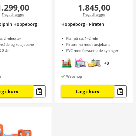
1.299,00
1.845,00
Fragt tillægges
Fragt tillægges
olphin Hoppeborg
Hoppeborg - Piraten
ca. 2 minutter
Klar på ca. 1–2 min
råde og rutsjebane
Pirattema med rutsjebane
3-8 år
PVC med forstærkede syninger
+
8
p
Webshop
g i kurv
Læg i kurv