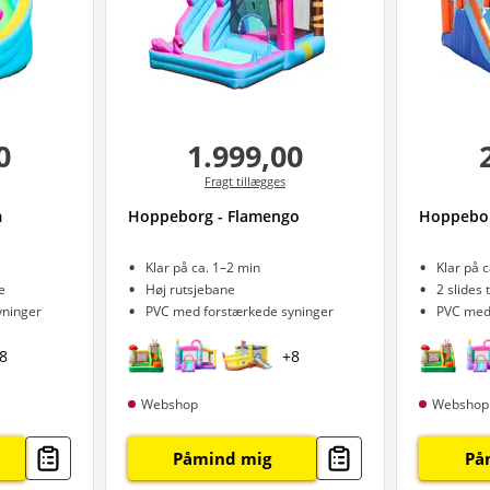
0
1.999,00
Fragt tillægges
m
Hoppeborg - Flamengo
Hoppebor
Klar på ca. 1–2 min
Klar på 
e
Høj rutsjebane
2 slides 
yninger
PVC med forstærkede syninger
PVC med
8
+
8
Webshop
Webshop
Påmind mig
På