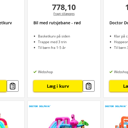
778,10
Fragt tillægges
etkurv
Bil med rutsjebane - rød
Doctor D
Basketkurv på siden
Klar på 
Trappe med 3 trin
Hoppeom
Til børn fra 1-5 år
Til børn 
Webshop
Websho
Læg i kurv
Læ