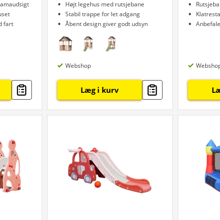
ramaudsigt
Højt legehus med rutsjebane
Rutsjeba
uset
Stabil trappe for let adgang
Klatrest
 fart
Åbent design giver godt udsyn
Anbefalet
Webshop
Websho
Læg i kurv
Læ