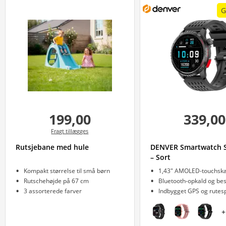
G
199,00
339,00
Fragt tillægges
Rutsjebane med hule
DENVER Smartwatch 
– Sort
Kompakt størrelse til små børn
1,43" AMOLED-touchs
Rutschehøjde på 67 cm
Bluetooth-opkald og be
3 assorterede farver
Indbygget GPS og rutes
+