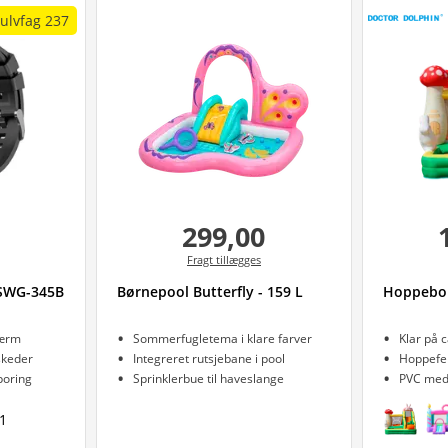
ulvfag 237
299,00
Fragt tillægges
SWG-345B
Børnepool Butterfly - 159 L
Hoppebor
kærm
Sommerfugletema i klare farver
Klar på 
skeder
Integreret rutsjebane i pool
Hoppefel
poring
Sprinklerbue til haveslange
PVC med
1