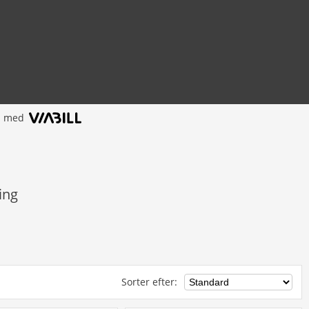
l med
ing
Sorter efter
: