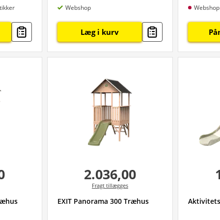
tikker
Webshop
Webshop
Læg i kurv
På
0
2.036,00
Fragt tillægges
ræhus
EXIT Panorama 300 Træhus
Aktivite