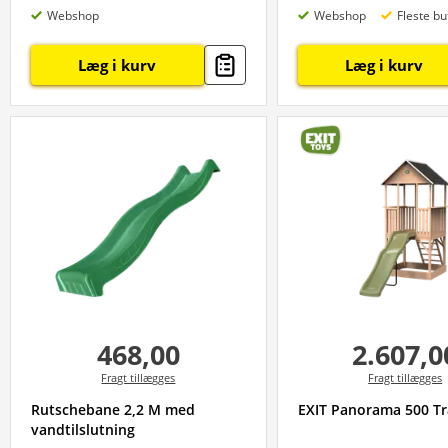
Webshop
Webshop
Fleste bu
Læg i kurv
Læg i kurv
468,00
2.607,0
Fragt tillægges
Fragt tillægges
Rutschebane 2,2 M med
EXIT Panorama 500 T
vandtilslutning