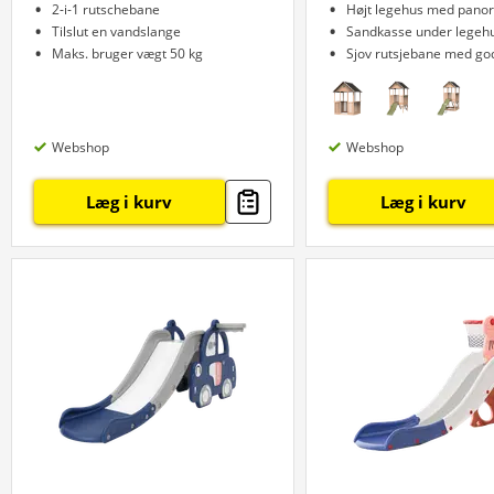
2-i-1 rutschebane
Højt legehus med pano
Tilslut en vandslange
Sandkasse under legeh
Maks. bruger vægt 50 kg
Sjov rutsjebane med god
Webshop
Webshop
Læg i kurv
Læg i kurv