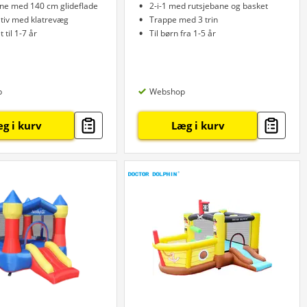
ne med 140 cm glideflade
2-i-1 med rutsjebane og basket
ativ med klatrevæg
Trappe med 3 trin
 til 1-7 år
Til børn fra 1-5 år
p
Webshop
g i kurv
Læg i kurv