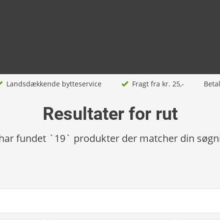
Landsdækkende bytteservice
Fragt fra kr. 25,-
Beta
Resultater for rut
 har fundet `19` produkter der matcher din søgn