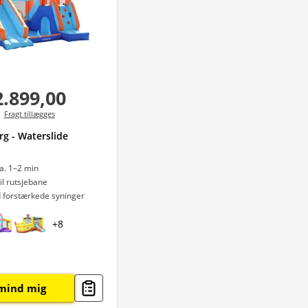
2.899,00
Fragt tillægges
g - Waterslide
ca. 1–2 min
til rutsjebane
 forstærkede syninger
+
8
mind mig