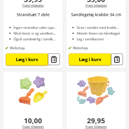
Fragt tillægges
Fragt tillægges
Strandsæt 7 dele
Sandlegetøj krabbe 34 cm
Ingen strandtur uden spandsæt
Grav i sandet med krabbens klo
Med skovl, si og vandkande
Aktivér kloen via håndtaget
Også uundværlig i sandkassen
Leg i sandkassen
Webshop
Webshop
Læg i kurv
Læg i kurv
10,00
29,95
Fragt tillægges
Fragt tillægges