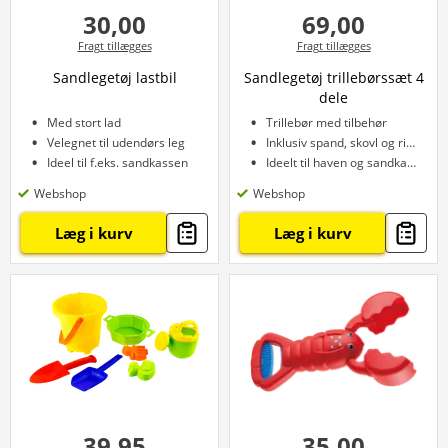
30,00
69,00
Fragt tillægges
Fragt tillægges
Sandlegetøj lastbil
Sandlegetøj trillebørssæt 4
dele
Med stort lad
Trillebør med tilbehør
Velegnet til udendørs leg
Inklusiv spand, skovl og rive
Ideel til f.eks. sandkassen
Ideelt til haven og sandkassen
Webshop
Webshop
Læg i kurv
Læg i kurv
39,95
35,00