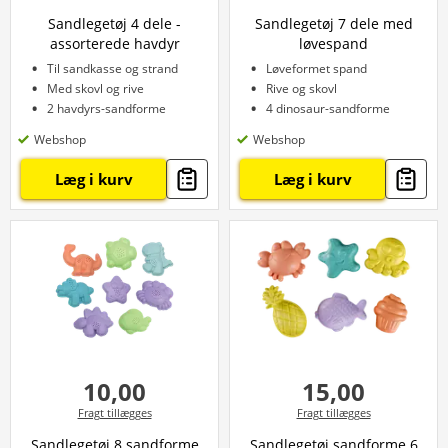
Sandlegetøj 4 dele -
Sandlegetøj 7 dele med
assorterede havdyr
løvespand
Til sandkasse og strand
Løveformet spand
Med skovl og rive
Rive og skovl
2 havdyrs-sandforme
4 dinosaur-sandforme
Webshop
Webshop
Læg i kurv
Læg i kurv
10,00
15,00
Fragt tillægges
Fragt tillægges
Sandlegetøj 8 sandforme
Sandlegetøj sandforme 6