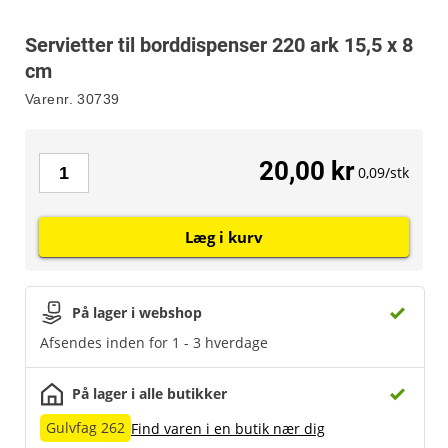
Servietter til borddispenser 220 ark 15,5 x 8
cm
Varenr.
30739
20,00 kr
0,09/stk
Læg i kurv
På lager i webshop
Afsendes inden for 1 - 3 hverdage
På lager i alle butikker
Gulvfag 262
Find varen i en butik nær dig