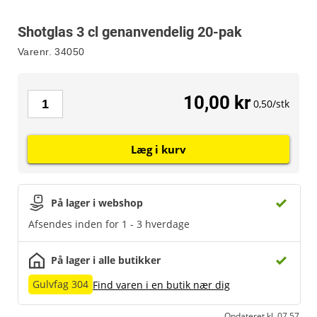
Shotglas 3 cl genanvendelig 20-pak
Varenr.
34050
10,00 kr
0,50/stk
Læg i kurv
På lager i webshop
Afsendes inden for 1 - 3 hverdage
På lager i alle butikker
Gulvfag 304
Find varen i en butik nær dig
Opdateret kl. 07.57