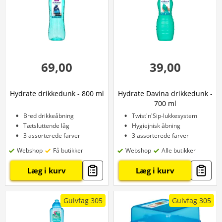
69,00
39,00
Hydrate drikkedunk - 800 ml
Hydrate Davina drikkedunk -
700 ml
Bred drikkeåbning
Twist'n'Sip-lukkesystem
Tætsluttende låg
Hygiejnisk åbning
3 assorterede farver
3 assorterede farver
Webshop
Få butikker
Webshop
Alle butikker
Læg i kurv
Læg i kurv
Gulvfag 305
Gulvfag 305