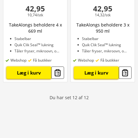
42,95
42,95
10,74/stk
14,32/stk
TakeAlongs beholdere 4 x
TakeAlongs beholdere 3 x
669 ml
950 ml
Stabelbar
Stabelbar
Quik Clik Seal™ lukning
Quik Clik Seal™ lukning
Tåler fryser, mikroovn, opvaskemaskine
Tåler fryser, mikroovn, opvaskemaskine
Webshop
Få butikker
Webshop
Få butikker
Læg i kurv
Læg i kurv
Du har set
12
af
12