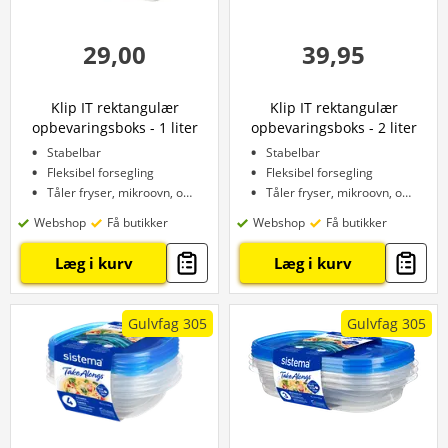
29,00
39,95
Klip IT rektangulær
Klip IT rektangulær
opbevaringsboks - 1 liter
opbevaringsboks - 2 liter
Stabelbar
Stabelbar
Fleksibel forsegling
Fleksibel forsegling
Tåler fryser, mikroovn, opvaskemaskine
Tåler fryser, mikroovn, opvaskemaskine
Webshop
Få butikker
Webshop
Få butikker
Læg i kurv
Læg i kurv
Gulvfag 305
Gulvfag 305