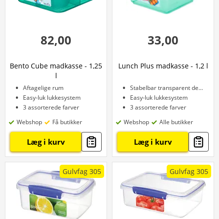
82,00
33,00
Bento Cube madkasse - 1,25
Lunch Plus madkasse - 1,2 l
l
Aftagelige rum
Stabelbar transparent design
Easy-luk lukkesystem
Easy-luk lukkesystem
3 assorterede farver
3 assorterede farver
Webshop
Få butikker
Webshop
Alle butikker
Læg i kurv
Læg i kurv
Gulvfag 305
Gulvfag 305