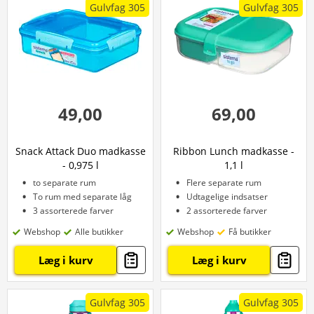
Gulvfag 305
Gulvfag 305
49,00
69,00
Snack Attack Duo madkasse
Ribbon Lunch madkasse -
- 0,975 l
1,1 l
to separate rum
Flere separate rum
To rum med separate låg
Udtagelige indsatser
3 assorterede farver
2 assorterede farver
Webshop
Alle butikker
Webshop
Få butikker
Læg i kurv
Læg i kurv
Gulvfag 305
Gulvfag 305