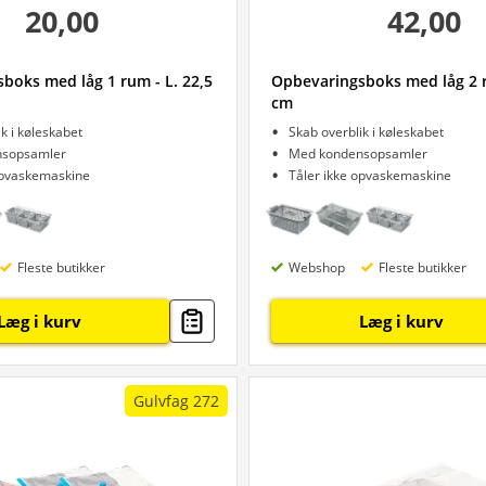
20,00
42,00
boks med låg 1 rum - L. 22,5
Opbevaringsboks med låg 2 r
cm
k i køleskabet
Skab overblik i køleskabet
sopsamler
Med kondensopsamler
opvaskemaskine
Tåler ikke opvaskemaskine
Fleste butikker
Webshop
Fleste butikker
Læg i kurv
Læg i kurv
Gulvfag 272