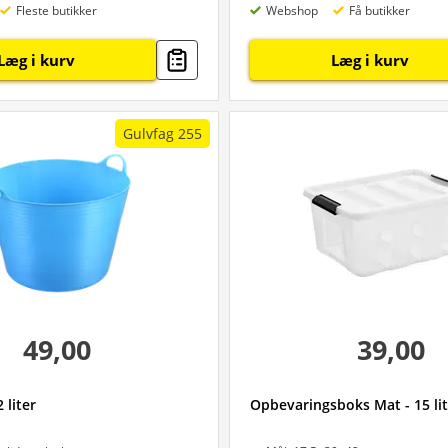
Fleste butikker
Webshop
Få butikker
Læg i kurv
Læg i kurv
Gulvfag 255
49,00
39,00
 liter
Opbevaringsboks Mat - 15 lit