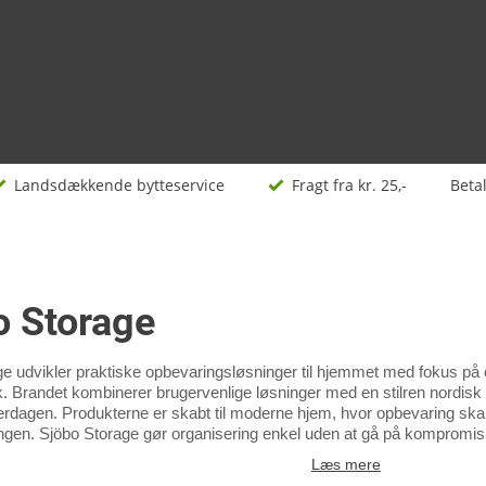
Landsdækkende bytteservice
Fragt fra kr. 25,-
Beta
o Storage
e udvikler praktiske opbevaringsløsninger til hjemmet med fokus på or
. Brandet kombinerer brugervenlige løsninger med en stilren nordisk 
verdagen. Produkterne er skabt til moderne hjem, hvor opbevaring skal
ningen. Sjöbo Storage gør organisering enkel uden at gå på kompromis
Læs mere