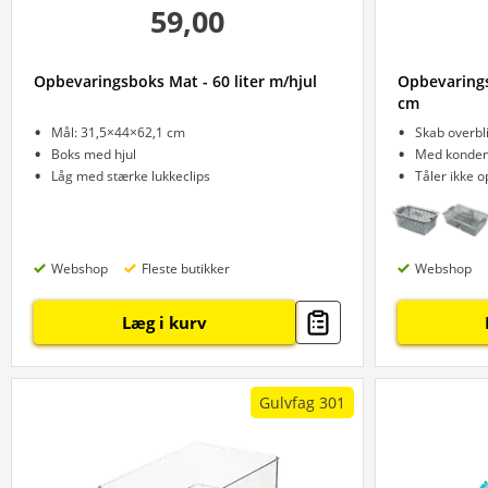
59,00
Opbevaringsboks Mat - 60 liter m/hjul
Opbevarings
cm
Mål: 31,5×44×62,1 cm
Skab overbli
Boks med hjul
Med konden
Låg med stærke lukkeclips
Tåler ikke 
Webshop
Fleste butikker
Webshop
Læg i kurv
Gulvfag 301