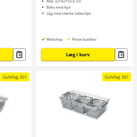
Mål: 32×42×55,6 cm
Boks med hjul
Låg med stærke lukkeclips
Webshop
Fleste butikker
Læg i kurv
Gulvfag 301
Gulvfag 301