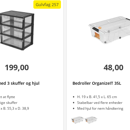
Gulvfag 257
199,00
48,00
ed 3 skuffer og hjul
Bedroller OrganizeIT 35L
t at flytte
H. 19 x B. 41,5 x L. 65 cm
ge skuffer
Stabelbar ved flere enheder
 x B. 55,3 x D. 38,9
Med hjul for nem håndtering