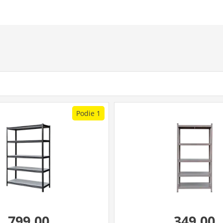
Podie 1
799,00
349,00