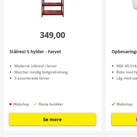
349,00
Stålreol 5 hylder - Farvet
Opbevarings
Moderne stålreol i farver
Mål: 40,5×
Matcher nutidig boligindretning
Boks med hj
3 assorterede farver
Låg med stæ
Webshop
Fleste butikker
Webshop
Se mere