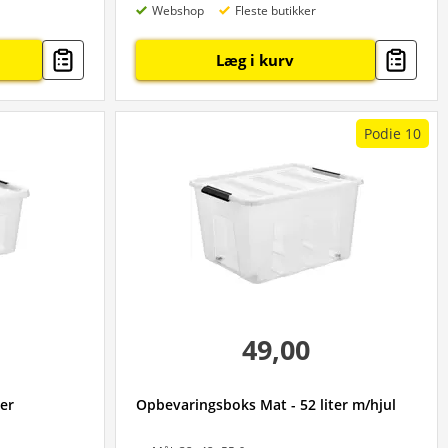
Webshop
Fleste butikker
Læg i kurv
Podie 10
49,00
er
Opbevaringsboks Mat - 52 liter m/hjul