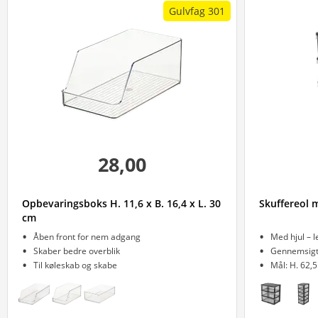
Gulvfag 301
28,00
Opbevaringsboks H. 11,6 x B. 16,4 x L. 30
Skuffereol m
cm
Åben front for nem adgang
Med hjul – le
Skaber bedre overblik
Gennemsigti
Til køleskab og skabe
Mål: H. 62,5