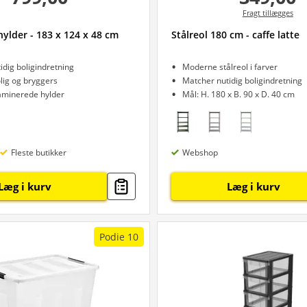
Fragt tillægges
hylder - 183 x 124 x 48 cm
Stålreol 180 cm - caffe latte
idig boligindretning
Moderne stålreol i farver
olig og bryggers
Matcher nutidig boligindretning
laminerede hylder
Mål: H. 180 x B. 90 x D. 40 cm
Fleste butikker
Webshop
Læg i kurv
Læg i kurv
Podie 10