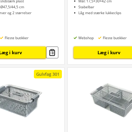
 slidstærk plast
Mål: 17,5×30×42 cm
x Ø47,5/44,5 cm
Stabelbar
arver og 2 størrelser
Låg med stærke lukkeclips
Fleste butikker
Webshop
Fleste butikker
Læg i kurv
Læg i kurv
Gulvfag 301