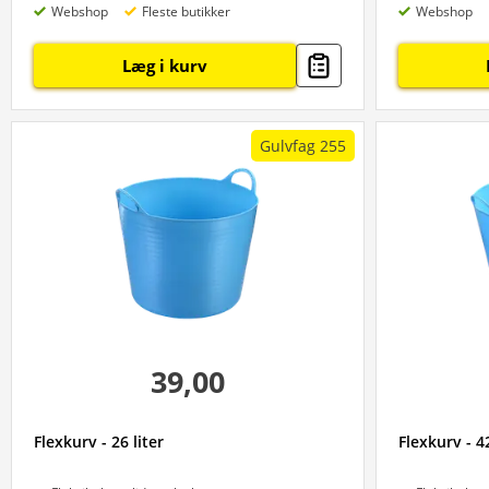
Webshop
Fleste butikker
Webshop
Læg i kurv
Gulvfag 255
39,00
Flexkurv - 26 liter
Flexkurv - 42