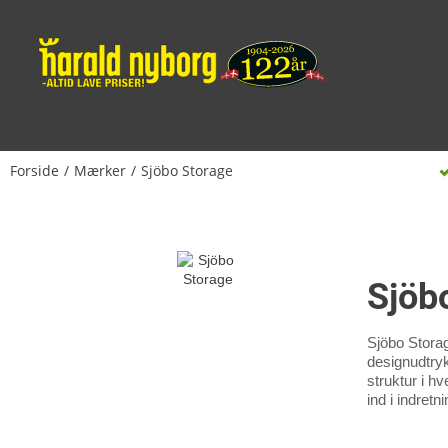
Forside
Mærker
Sjöbo Storage
Sjöb
Sjöbo Storag
designudtryk
struktur i h
ind i indret