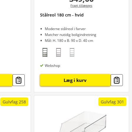
Fragt tillægges
Stålreol 180 cm - hvid
Moderne stålreol i farver
Matcher nutidig boligindretning
Mål: H. 180 x B. 90 x D. 40 cm
Webshop
Læg i kurv
Gulvfag 258
Gulvfag 301