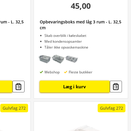
45,00
um - L. 32,5
Opbevaringsboks med låg 3 rum - L. 32,5
cm
Skab overblik i køleskabet
Med kondensopsamler
Tåler ikke opvaskemaskine
Webshop
Fleste butikker
Læg i kurv
Gulvfag 272
Gulvfag 272