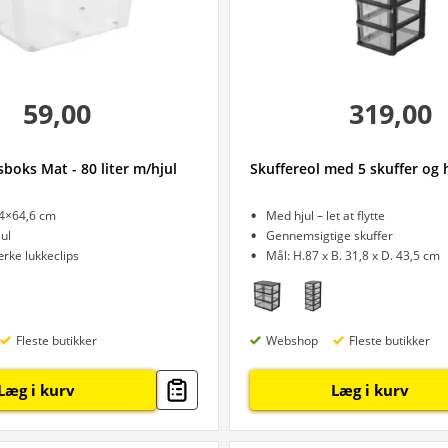
59,00
319,00
boks Mat - 80 liter m/hjul
Skuffereol med 5 skuffer og 
44×64,6 cm
Med hjul – let at flytte
ul
Gennemsigtige skuffer
rke lukkeclips
Mål: H.87 x B. 31,8 x D. 43,5 cm
Fleste butikker
Webshop
Fleste butikker
Læg i kurv
Læg i kurv