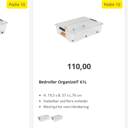
Podie 10
Podie 10
110,00
Bedroller OrganizeIT 61L
H. 19,5 x B. 57 x L.76 cm
Stabelbar ved flere enheder
Med hjul for nem håndtering