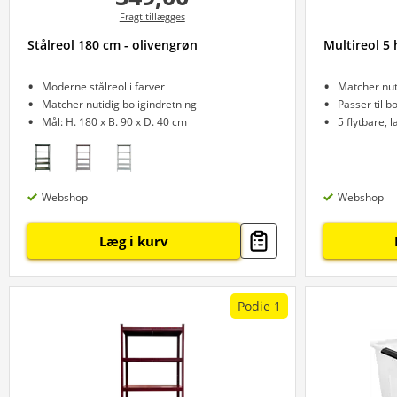
Fragt tillægges
Stålreol 180 cm - olivengrøn
Multireol 5 
Moderne stålreol i farver
Matcher nut
Matcher nutidig boligindretning
Passer til b
Mål: H. 180 x B. 90 x D. 40 cm
5 flytbare, 
Webshop
Webshop
Læg i kurv
Podie 1