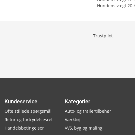
Hundens vægt 20 k
Trustpilot
Kundeservice
Kategorier
Ofte stillede spørgsmål
Auto- og trailertilbehør
Retur og fortrydelsesret
Værktøj
Handelsbetingelser
VVS, byg og maling