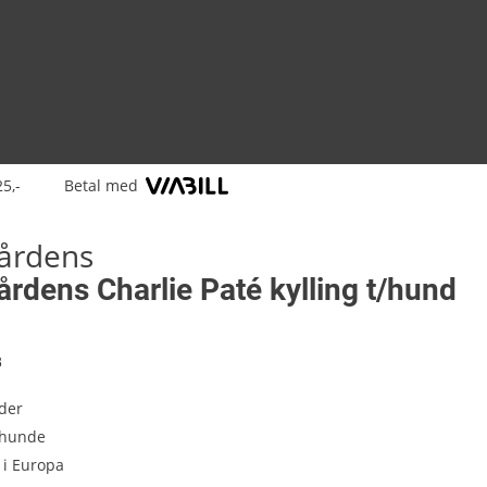
25,-
Betal med
årdens
rdens Charlie Paté kylling t/hund
8
der
 hunde
t i Europa