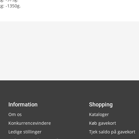
g: -1350g.
Information
Shopping
Om os
Kataloger
Konkurrencevindere
Køb gavekort
Ledige stillinger
Tjek saldo på gavekort