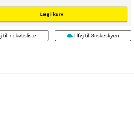
Læg i kurv
øj til indkøbsliste
Tilføj til Ønskeskyen