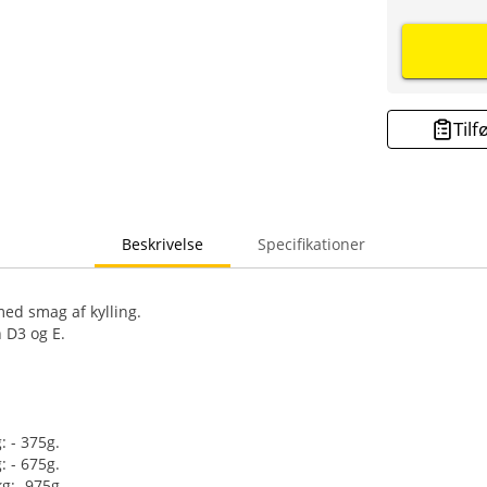
Tilf
Beskrivelse
Specifikationer
ed smag af kylling.
 D3 og E.
 - 375g.
 - 675g.
g: -975g.