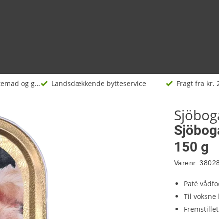
Hundefoder, kattemad og godbidder
Landsdækkende bytteservice
Fragt fra kr. 
Sjöbog
Sjöbogå
150 g
Varenr.
3802
Paté vådfo
Til voksne
Fremstille