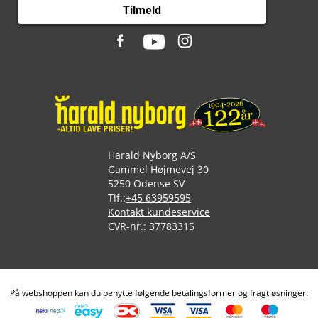
Tilmeld
Harald Nyborg A/S
Gammel Højmevej 30
5250 Odense SV
Tlf.:
+45 63959595
Kontakt kundeservice
CVR-nr.: 37783315
På webshoppen kan du benytte følgende betalingsformer og fragtløsninger: