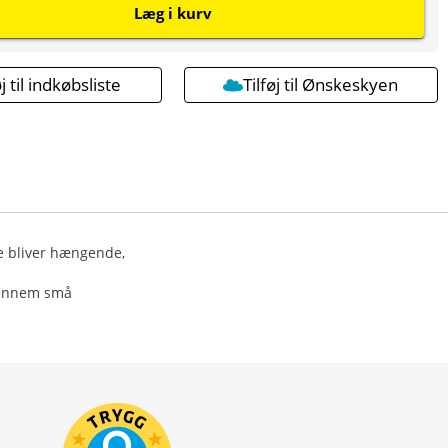
Læg i kurv
øj til indkøbsliste
Tilføj til Ønskeskyen
ke bliver hængende,
 gennem små