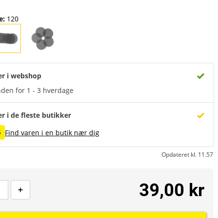
e
:
120
er i webshop
den for 1 - 3 hverdage
er i de fleste butikker
6
Find varen i en butik nær dig
Opdateret kl. 11.57
39,00 kr