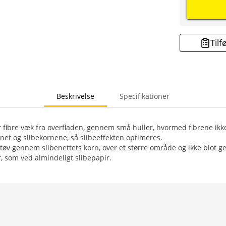
Tilf
Beskrivelse
Specifikationer
r fibre væk fra overfladen, gennem små huller, hvormed fibrene ik
t og slibekornene, så slibeeffekten optimeres.
tøv gennem slibenettets korn, over et større område og ikke blot
 som ved almindeligt slibepapir.