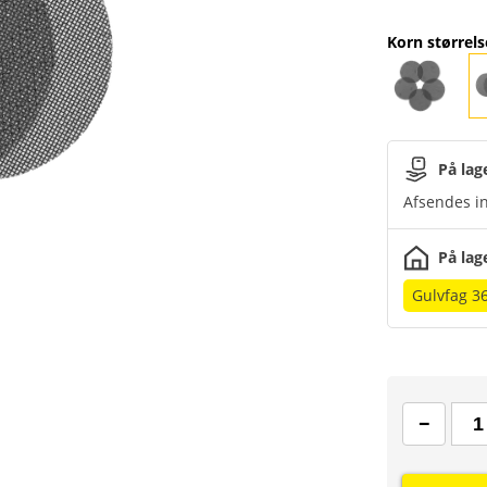
Korn størrels
På lag
Afsendes in
På lag
Gulvfag 3