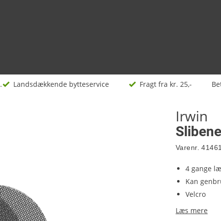
ikler
Landsdækkende bytteservice
Fragt fra kr. 25,-
Be
Irwin
Sliben
Varenr.
4146
4 gange læ
Kan genbru
Velcro
Læs mere