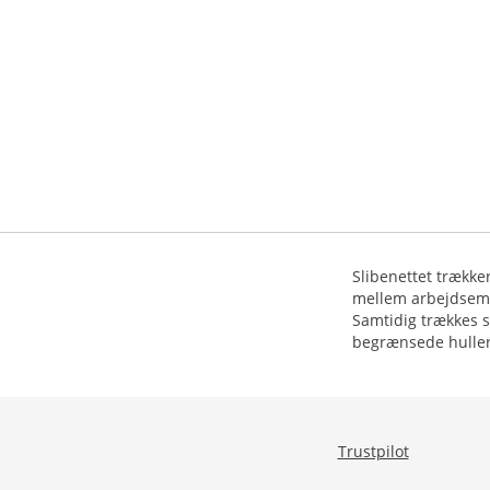
Slibenettet trække
mellem arbejdsemne
Samtidig trækkes s
begrænsede huller,
Trustpilot