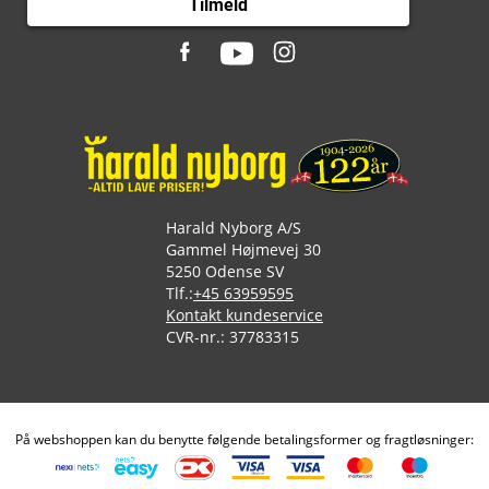
Tilmeld
Harald Nyborg A/S
Gammel Højmevej 30
5250 Odense SV
Tlf.:
+45 63959595
Kontakt kundeservice
CVR-nr.: 37783315
På webshoppen kan du benytte følgende betalingsformer og fragtløsninger: