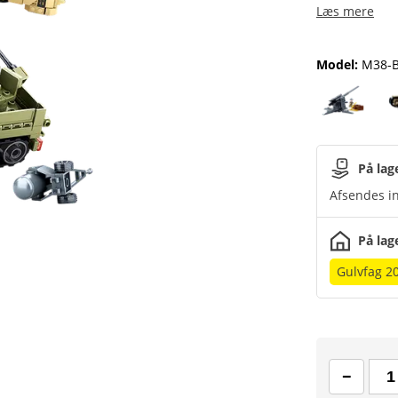
Læs mere
Model
:
M38-
På lag
Afsendes in
På lag
Gulvfag 2