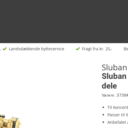
eklodser
Landsdækkende bytteservice
Fragt fra kr. 25,-
B
Sluban
Sluban
dele
Varenr.
3738
Til koncen
Passer til
Anbefalet 