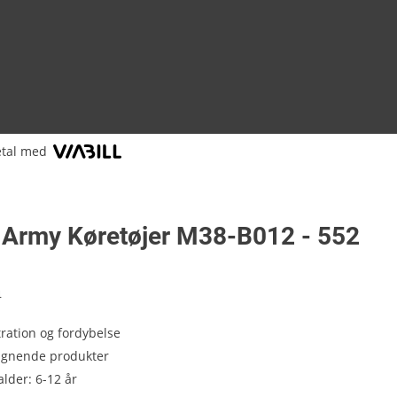
etal med
 Army Køretøjer M38-B012 - 552
4
tration og fordybelse
 lignende produkter
alder: 6-12 år