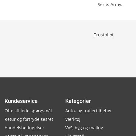
Serie: Army.
Trustpilot
Kundeservice
Kategorier
Ofte stillede spørgsmål
Auto- og trailertilbehør
Retur og fortrydelsesret
Værktøj
Handelsbetingelser
VVS, byg og maling