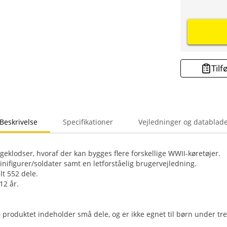
Tilf
Beskrivelse
Specifikationer
Vejledninger og datablad
klodser, hvoraf der kan bygges flere forskellige WWII-køretøjer.
nifigurer/soldater samt en letforståelig brugervejledning.
lt 552 dele.
12 år.
 produktet indeholder små dele, og er ikke egnet til børn under tre