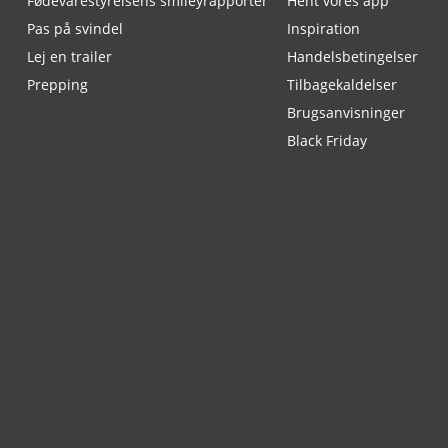
Fødevarestyrelsens smileyrapporter
Hent vores app
Pas på svindel
Inspiration
Lej en trailer
Handelsbetingelser
Prepping
Tilbagekaldelser
Brugsanvisninger
Black Friday