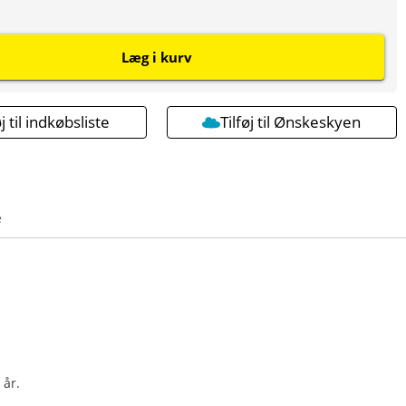
Læg i kurv
øj til indkøbsliste
Tilføj til Ønskeskyen
e
 år.