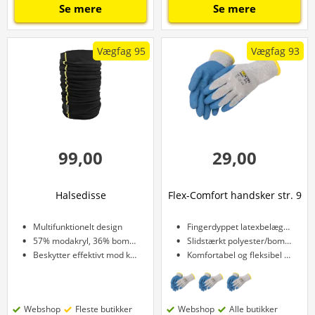
Se mere
Se mere
Vægfag 95
Vægfag 93
99,00
29,00
Halsedisse
Flex-Comfort handsker str. 9
Multifunktionelt design
Fingerdyppet latexbelægning
57% modakryl, 36% bomuld, 7% elastan
Slidstærkt polyester/bomuld
Beskytter effektivt mod kulde
Komfortabel og fleksibel pasform
Webshop
Fleste butikker
Webshop
Alle butikker