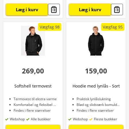
Læg i kurv
Læg i kurv
Vægfag 98
Vægfag 95
269,00
159,00
Softshell termovest
Hoodie med lynlås - Sort
Termovest til ekstra varme
Praktisk lynlåslukning
Komfortabel og fleksibel pasform
Blød og slidstærk bomuld/polyester
Findes i flere størrelser
Findes i flere størrelser
Webshop
Alle butikker
Webshop
Fleste butikker