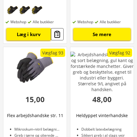
Webshop
Alle butikker
Webshop
Alle butikker
Læg i kurv
Se mere
Vægfag 93
Vægfag 92
15,00
48,00
Flex arbejdshandske str. 11
Heldyppet vinterhandske
Mikroskum-nitril belægning
Dobbelt latexbelægning
Greb i tørre og olierede miljøer
Sikkert greb i al slags vejr