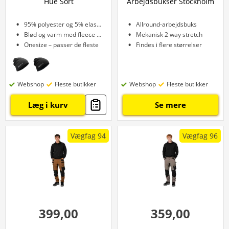
Hue Sort
Arbejdsbukser Stockholm
95% polyester og 5% elastan
Allround-arbejdsbuks
Blød og varm med fleece foer
Mekanisk 2 way stretch
Onesize – passer de fleste
Findes i flere størrelser
Webshop
Fleste butikker
Webshop
Fleste butikker
Læg i kurv
Se mere
Vægfag 94
Vægfag 96
399,00
359,00