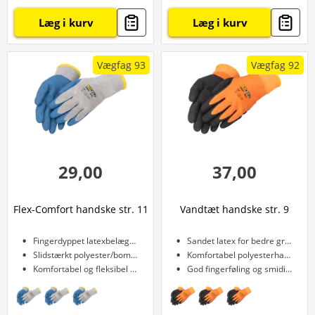
Læg i kurv
Læg i kurv
Vægfag 93
Vægfag 92
29,00
37,00
Flex-Comfort handske str. 11
Vandtæt handske str. 9
Fingerdyppet latexbelægning
Sandet latex for bedre greb
Slidstærkt polyester/bomuld
Komfortabel polyesterhandske
Komfortabel og fleksibel pasform
God fingerføling og smidighed