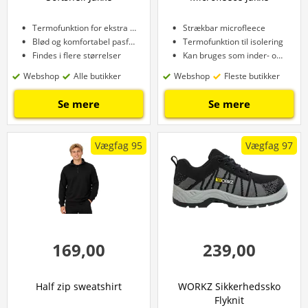
Termofunktion for ekstra varme
Strækbar microfleece
Blød og komfortabel pasform
Termofunktion til isolering
Findes i flere størrelser
Kan bruges som inder- og yderlag
Webshop
Alle butikker
Webshop
Fleste butikker
Se mere
Se mere
Vægfag 95
Vægfag 97
169,00
239,00
Half zip sweatshirt
WORKZ Sikkerhedssko
Flyknit