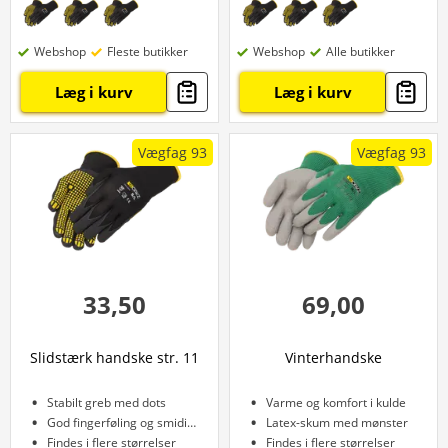
Webshop
Fleste butikker
Webshop
Alle butikker
Læg i kurv
Læg i kurv
Vægfag 93
Vægfag 93
33,50
69,00
Slidstærk handske str. 11
Vinterhandske
Stabilt greb med dots
Varme og komfort i kulde
God fingerføling og smidighed
Latex-skum med mønster
Findes i flere størrelser
Findes i flere størrelser