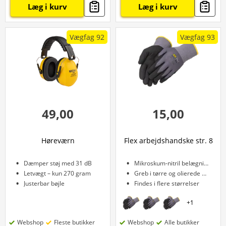
Læg i kurv
Læg i kurv
Vægfag 92
Vægfag 93
49,00
15,00
Høreværn
Flex arbejdshandske str. 8
Dæmper støj med 31 dB
Mikroskum-nitril belægning
Letvægt – kun 270 gram
Greb i tørre og olierede miljøer
Justerbar bøjle
Findes i flere størrelser
+
1
Webshop
Fleste butikker
Webshop
Alle butikker