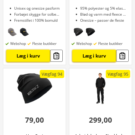
Unisex og onesize pasform
95% polyester og 5% elastan
Forbøjet skygge for solbeskyttelse
Blød og varm med fleece foer
Fremstillet i 100% bomuld
Onesize – passer de fleste
Webshop
Fleste butikker
Webshop
Fleste butikker
Læg i kurv
Læg i kurv
Vægfag 94
Vægfag 95
79,00
299,00