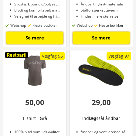
Slidstærk bomuld/polyesterblanding
Åndbart flyknit-materiale
Blødt og komfortabelt materiale
Stålforstærket tåværn
Velegnet til arbejde og fritid
Findes i flere størrelser
Webshop
Fleste butikker
Webshop
Fleste butikker
Se mere
Se mere
Restparti
Vægfag 96
Vægfag 97
50,00
29,00
T-shirt - Grå
Indlægssål åndbar
100% blød bomuldskvalitet
Åndbar og ventilerende sål