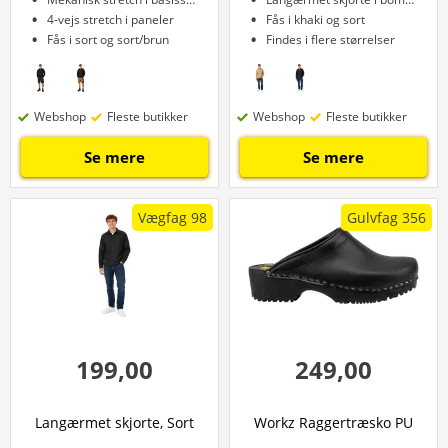
4-vejs stretch i paneler
Fås i khaki og sort
Fås i sort og sort/brun
Findes i flere størrelser
Webshop
Fleste butikker
Webshop
Fleste butikker
Se mere
Se mere
Vægfag 98
Gulvfag 356
199,00
249,00
Langærmet skjorte, Sort
Workz Raggertræsko PU