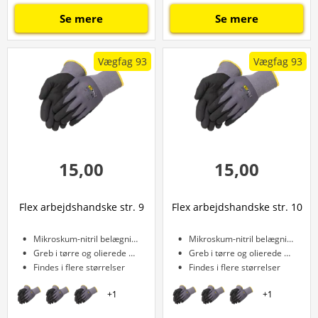
Se mere
Se mere
Vægfag 93
Vægfag 93
15,00
15,00
Flex arbejdshandske str. 9
Flex arbejdshandske str. 10
Mikroskum-nitril belægning
Mikroskum-nitril belægning
Greb i tørre og olierede miljøer
Greb i tørre og olierede miljøer
Findes i flere størrelser
Findes i flere størrelser
+
1
+
1