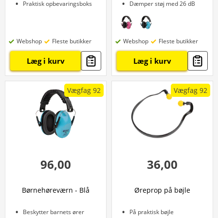
Praktisk opbevaringsboks
Dæmper støj med 26 dB
Webshop
Fleste butikker
Webshop
Fleste butikker
Læg i kurv
Læg i kurv
Vægfag 92
Vægfag 92
96,00
36,00
Børnehøreværn - Blå
Øreprop på bøjle
Beskytter barnets ører
På praktisk bøjle