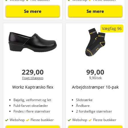
Se mere
Se mere
Vægfag 96
229,00
99,00
9,90/stk
Fragt tillægges
Workz Kaptræsko flex
Arbejdsstrømper 10-pak
Bøjelig, velformet og let
Slidstærke
Fuld-farvet okselæder
Åndbare
Findes i flere størrelser
2 forskellige størrelser
Webshop
Fleste butikker
Webshop
Fleste butikker