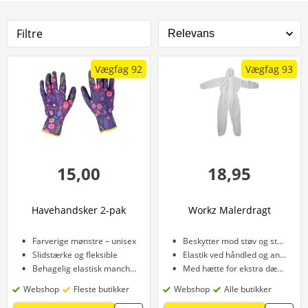
Filtre
Vægfag 92
Vægfag 93
15,00
18,95
Havehandsker 2-pak
Workz Malerdragt
Farverige mønstre – unisex
Beskytter mod støv og stænk
Slidstærke og fleksible
Elastik ved håndled og ankler
Behagelig elastisk manchet
Med hætte for ekstra dækning
Webshop
Fleste butikker
Webshop
Alle butikker