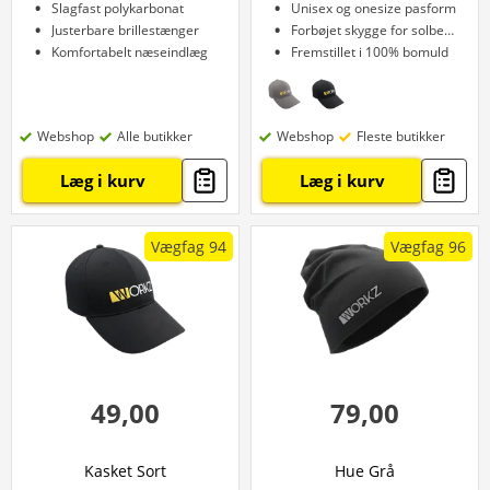
Slagfast polykarbonat
Unisex og onesize pasform
Justerbare brillestænger
Forbøjet skygge for solbeskyttelse
Komfortabelt næseindlæg
Fremstillet i 100% bomuld
Webshop
Alle butikker
Webshop
Fleste butikker
Læg i kurv
Læg i kurv
Vægfag 94
Vægfag 96
49,00
79,00
Kasket Sort
Hue Grå