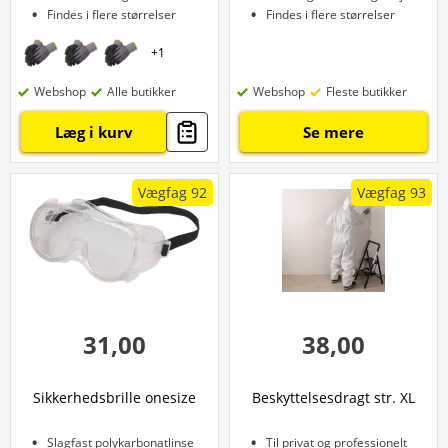
Findes i flere størrelser
Findes i flere størrelser
+
1
Webshop
Alle butikker
Webshop
Fleste butikker
Læg i kurv
Se mere
Vægfag 92
Vægfag 93
31,00
38,00
Sikkerhedsbrille onesize
Beskyttelsesdragt str. XL
Slagfast polykarbonatlinse
Til privat og professionelt