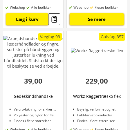
Webshop
Alle butikker
Webshop
Fleste butikker
Læg i kurv
Se mere
Vægfag 93
Gulvfag 357
39,00
229,00
Gedeskindshandske
Workz Raggertræsko flex
Velcro-lukning for sikker pasform
Bøjelig, velformet og let
Polyester og nylon for fleksibilitet
Fuld-farvet okselæder
Findes i flere størrelser
Findes i flere størrelser
Webshop
Alle butikker
Webshop
Fleste butikker