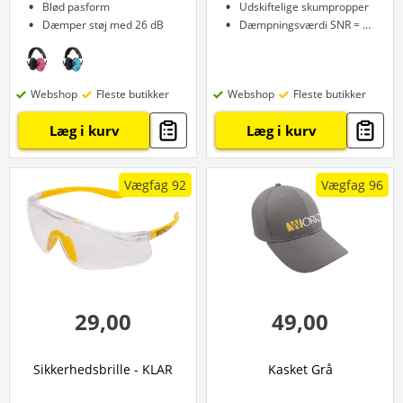
Blød pasform
Udskiftelige skumpropper
Dæmper støj med 26 dB
Dæmpningsværdi SNR = 29 dB
Webshop
Fleste butikker
Webshop
Fleste butikker
Læg i kurv
Læg i kurv
Vægfag 92
Vægfag 96
29,00
49,00
Sikkerhedsbrille - KLAR
Kasket Grå