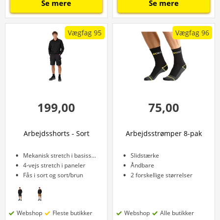
Se mere
Se mere
Vægfag 95
Vægfag 96
199,00
75,00
Arbejdsshorts - Sort
Arbejdsstrømper 8-pak
Mekanisk stretch i basisstof
Slidstærke
4-vejs stretch i paneler
Åndbare
Fås i sort og sort/brun
2 forskellige størrelser
Webshop
Fleste butikker
Webshop
Alle butikker