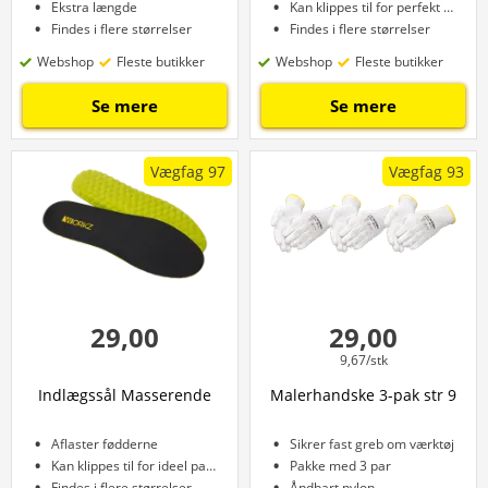
Ekstra længde
Kan klippes til for perfekt pasform
Findes i flere størrelser
Findes i flere størrelser
Webshop
Fleste butikker
Webshop
Fleste butikker
Se mere
Se mere
Vægfag 97
Vægfag 93
29,00
29,00
9,67/stk
Indlægssål Masserende
Malerhandske 3-pak str 9
Aflaster fødderne
Sikrer fast greb om værktøj
Kan klippes til for ideel pasform
Pakke med 3 par
Findes i flere størrelser
Åndbart nylon