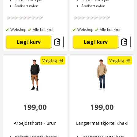
Åndbart nylon
Åndbart nylon
Webshop
Alle butikker
Webshop
Alle butikker
Læg i kurv
Læg i kurv
Vægfag 94
Vægfag 98
199,00
199,00
Arbejdsshorts - Brun
Langærmet skjorte, Khaki
Mekanisk stretch i basisstof
Langærmet skjorte i bomuld