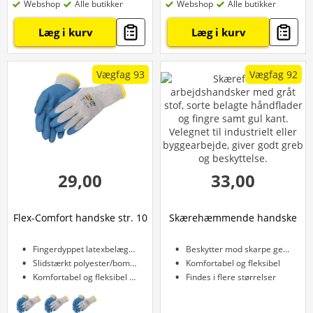
Webshop
Alle butikker
Webshop
Alle butikker
Læg i kurv
Læg i kurv
Vægfag 93
Vægfag 92
29,00
33,00
Flex-Comfort handske str. 10
Skærehæmmende handske
Fingerdyppet latexbelægning
Beskytter mod skarpe genstande
Slidstærkt polyester/bomuld
Komfortabel og fleksibel
Komfortabel og fleksibel pasform
Findes i flere størrelser