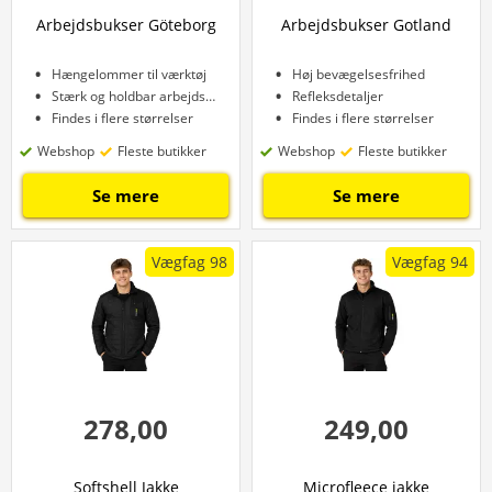
Arbejdsbukser Göteborg
Arbejdsbukser Gotland
Hængelommer til værktøj
Høj bevægelsesfrihed
Stærk og holdbar arbejdsbuks
Refleksdetaljer
Findes i flere størrelser
Findes i flere størrelser
Webshop
Fleste butikker
Webshop
Fleste butikker
Se mere
Se mere
Vægfag 98
Vægfag 94
278,00
249,00
Softshell Jakke
Microfleece jakke