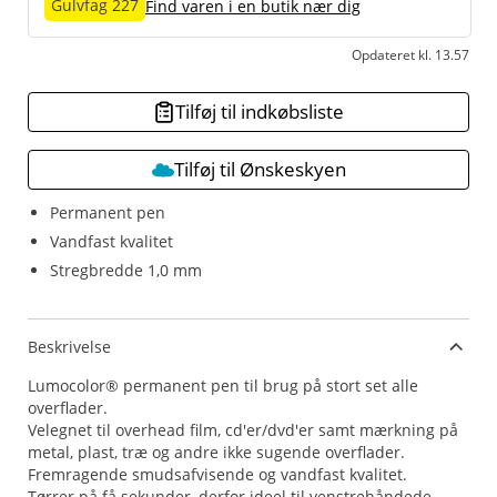
Gulvfag 227
Find varen i en butik nær dig
Opdateret kl. 13.57
Tilføj til indkøbsliste
Tilføj til Ønskeskyen
Permanent pen
Vandfast kvalitet
Stregbredde 1,0 mm
Beskrivelse
Lumocolor® permanent pen til brug på stort set alle
overflader.
Velegnet til overhead film, cd'er/dvd'er samt mærkning på
metal, plast, træ og andre ikke sugende overflader.
Fremragende smudsafvisende og vandfast kvalitet.
Tørrer på få sekunder, derfor ideel til venstrehåndede